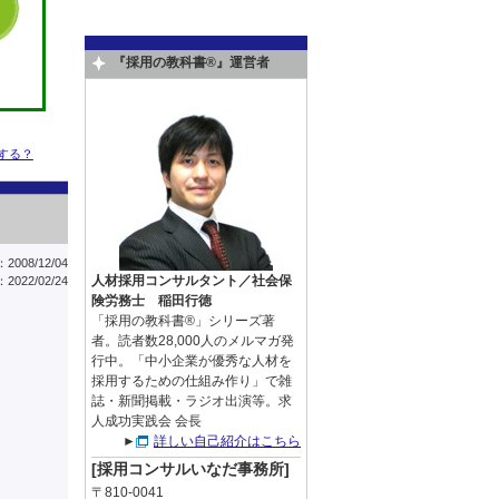
『採用の教科書®』運営者
する？
008/12/04
人材採用コンサルタント／社会保
022/02/24
険労務士 稲田行徳
「採用の教科書®」シリーズ著
者。読者数28,000人のメルマガ発
行中。「中小企業が優秀な人材を
採用するための仕組み作り」で雑
誌・新聞掲載・ラジオ出演等。求
人成功実践会 会長
►
詳しい自己紹介はこちら
[採用コンサルいなだ事務所]
〒810-0041