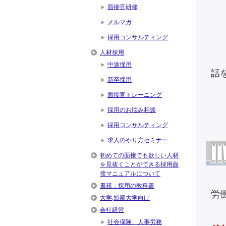
面接官研修
メルマガ
採用コンサルティング
人材採用
中途採用
話
新卒採用
面接官トレーニング
採用のお悩み相談
採用コンサルティング
求人のやり方セミナー
初めての面接でも欲しい人材
を見抜くことができる採用面
接マニュアルについて
書籍：採用の教科書
労
大学,短期大学向け
会社経営
社会保険、人事労務