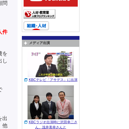
顧問
人件
メディア出演
費を
出し
KBCテレビ「アサデス」に出演
で
を出
KBCラジオ出演時に沢田幸二さ
、他
ん、浅井美幸さんと