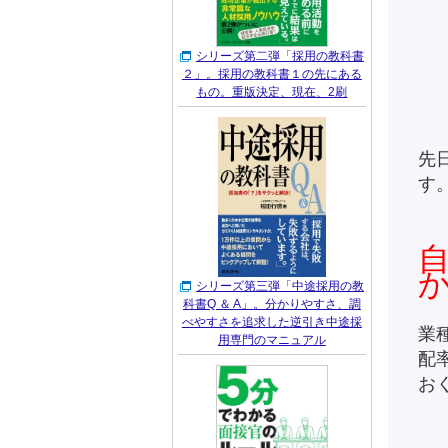
シリーズ第二弾「採用の教科書
２」。採用の教科書１の先にある
もの。重版決定、現在、2刷
先
す
シリーズ第三弾「中途採用の教
科書Q ＆ A」。分かりやすさ、調
べやすさを追求した逆引き中途採
業
用専門のマニュアル
配
お