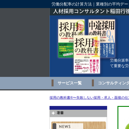
労働分配率の計算方法｜業種別の平均デー
労働分派率
て重要な労
サービス一覧
コンサルティン
採用の教科書®〜失敗しない採用・求人・面接の仕方
著書