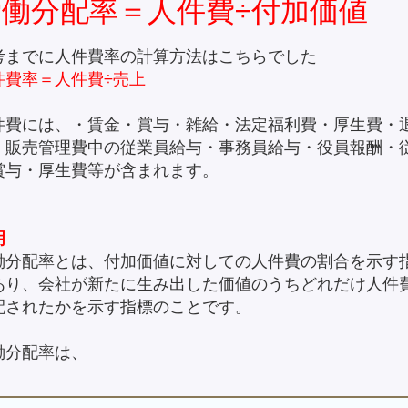
労働分配率＝人件費÷付加価値
考までに人件費率の計算方法はこちらでした
件費率＝人件費÷売上
件費には、・賃金・賞与・雑給・法定福利費・厚生費・
、販売管理費中の従業員給与・事務員給与・役員報酬・
賞与・厚生費等が含まれます。
明
働分配率とは、付加価値に対しての人件費の割合を示す
あり、会社が新たに生み出した価値のうちどれだけ人件
配されたかを示す指標のことです。
働分配率は、