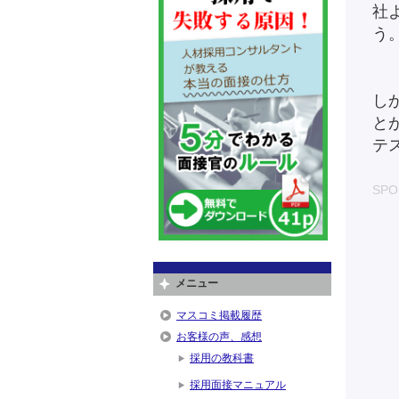
社
う
し
と
テ
SPO
メニュー
マスコミ掲載履歴
お客様の声、感想
採用の教科書
採用面接マニュアル