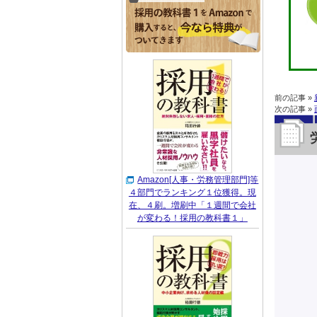
前の記事 »
次の記事 »
Amazon[人事・労務管理部門]等
４部門でランキング１位獲得。現
在、４刷。増刷中「１週間で会社
が変わる！採用の教科書１」