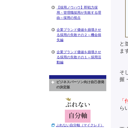
【採用ノウハウ】即戦力採
用・管理職採用が失敗する理
由～採用の視点
企業ブランド価値を崩壊させ
る採用の失敗その２～機会損
失編
と
ま
企業ブランド価値を崩壊させ
る採用の失敗その１～採用活
動編
そ
握
ビジネスパーソン向け自己啓発
の決定版
「
ら
ぶれない自分軸（マイクレド）