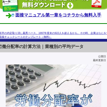
面接マニュアル第一章をコチラから無料入手
新卒の内定取り消し最悪ペース、1997年度末の922人を超えるかも。その時、企業はなにを
面接チェックシートのテンプレート（無料）
労働分配率の計算方法｜業種別の平均データ
公開日：2
最終更新日：2