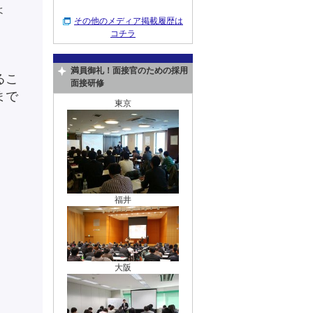
ょ
その他のメディア掲載履歴は
コチラ
満員御礼！面接官のための採用
るこ
面接研修
まで
東京
福井
大阪