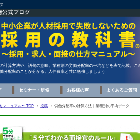
タ
の計算方法や、語句の意味。業種別の労働分配率の平均などを表で記載。こ
働分配率のことが分かる。人件費率と共に勉強しましょう
グ
セミナー・研修
お客様の声
よくあるご質問
マニュアル〜 TOP
投稿
労働分配率の計算方法｜業種別の平均データ