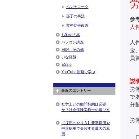
ベンチマーク
孫子の兵法
参
業務効率改善
人
お勧めの本
人
パソコン講座
金
日記、その他
いな辞苑
員
ES2.0
YouTube動画で学ぶ
説
労
最近のエントリー
で
分
社労士との顧問契約は必要
か？社会保険労務士の選び方
労
【採用のやり方】新卒採用や
中途採用で失敗する最大の原
因