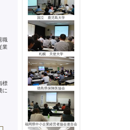
国立 鹿児島大学
退職
従業
札幌 天使大学
指標
徳島県保険医協会
費に
福岡県中小企業経営者協会連合会