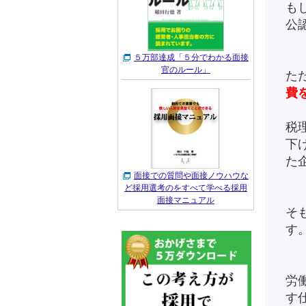
も
公
５万部達成「５分でわかる面接
官のルール」
た
費
税
下
た
面接での質問や面接ノウハウな
ど採用選考のをすべて学べる採用
面接マニュアル
そ
す
労
す