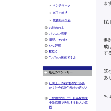
ま
ベンチマーク
孫子の兵法
業務効率改善
採
お勧めの本
パソコン講座
日記、その他
撮
いな辞苑
成
ES2.0
す
YouTube動画で学ぶ
既
最近のエントリー
あ
社労士との顧問契約は必要
か？社会保険労務士の選び方
ち
【採用のやり方】新卒採用や
中途採用で失敗する最大の原
因