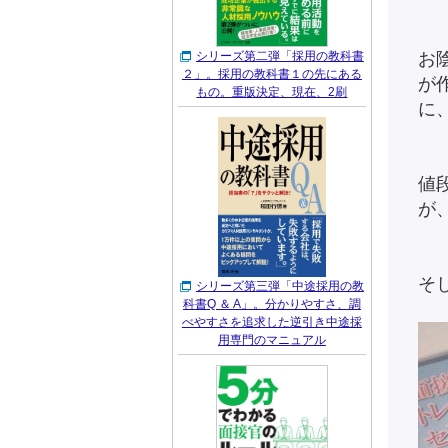
シリーズ第二弾「採用の教科書
お
２」。採用の教科書１の先にある
が
もの。重版決定、現在、2刷
に
値
が
そ
シリーズ第三弾「中途採用の教
科書Q ＆ A」。分かりやすさ、調
べやすさを追求した逆引き中途採
用専門のマニュアル