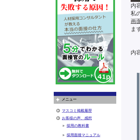
内
私
画
ま
内
メニュー
マスコミ掲載履歴
お客様の声、感想
採用の教科書
採用面接マニュアル