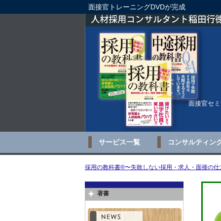
面接官トレーニングDVDが完成
面接官セミ
サービス一覧
コンサルティン
採用の教科書®〜失敗しない採用・求人・面接の仕方
著書