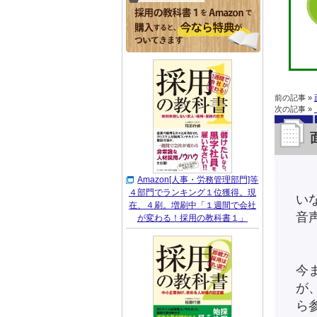
前の記事 »
次の記事 »
Amazon[人事・労務管理部門]等
４部門でランキング１位獲得。現
い
在、４刷。増刷中「１週間で会社
音
が変わる！採用の教科書１」
今
が
ら