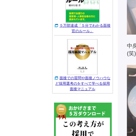
５万部達成「５分でわかる面接
官のルール」
中
(笑)
面接での質問や面接ノウハウな
ど採用選考のをすべて学べる採用
面接マニュアル