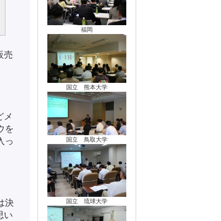
福岡
販売
国立 熊本大学
どメ
ウを
国立 鳥取大学
入っ
は決
国立 琉球大学
思い