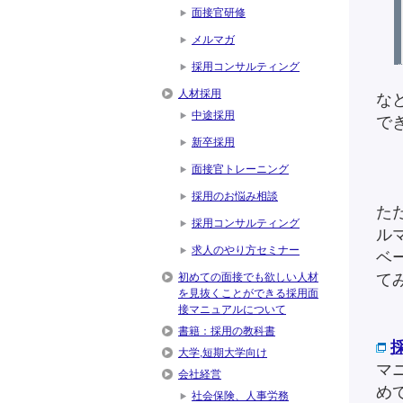
面接官研修
メルマガ
採用コンサルティング
人材採用
な
中途採用
で
新卒採用
面接官トレーニング
採用のお悩み相談
た
採用コンサルティング
ル
求人のやり方セミナー
ベ
初めての面接でも欲しい人材
て
を見抜くことができる採用面
接マニュアルについて
書籍：採用の教科書
大学,短期大学向け
マ
会社経営
め
社会保険、人事労務