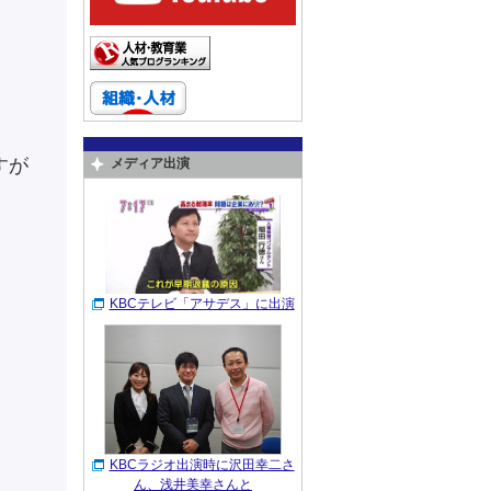
すが
メディア出演
KBCテレビ「アサデス」に出演
KBCラジオ出演時に沢田幸二さ
ん、浅井美幸さんと