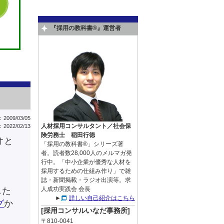
『採用の教科書®』運営者
009/03/05
人材採用コンサルタント／社会保
022/02/13
険労務士 稲田行徳
オと
「採用の教科書®」シリーズ著
者。読者数28,000人のメルマガ発
行中。「中小企業が優秀な人材を
採用するための仕組み作り」で雑
誌・新聞掲載・ラジオ出演等。求
人成功実践会 会長
した
►
詳しい自己紹介はこちら
グ
か
[採用コンサルいなだ事務所]
〒810-0041