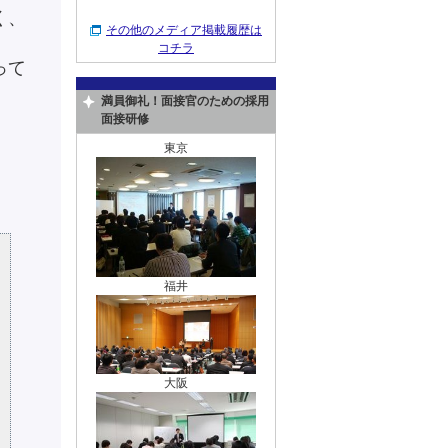
く、
その他のメディア掲載履歴は
コチラ
って
満員御礼！面接官のための採用
面接研修
東京
福井
大阪