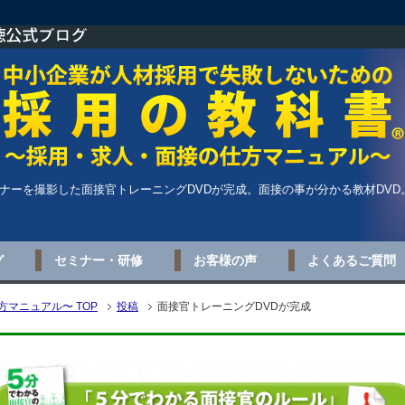
ナーを撮影した面接官トレーニングDVDが完成。面接の事が分かる教材DV
グ
セミナー・研修
お客様の声
よくあるご質問
マニュアル〜 TOP
投稿
面接官トレーニングDVDが完成