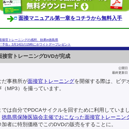
面接マニュアル第一章をコチラから無料入手
面接官トレーニングの感想、効果in徳島県
『予告』3月14日の15時にホワイトデープレゼント
面接官トレーニングDVDが完成
公開日：2
最終更新日：2
なだ事務所が
面接官トレーニング
を開催する際は、ビデ
声（MP3）を撮っています。
までは自分でPDCAサイクルを回すために利用していま
、
徳島県保険医協会主催でおこなった面接官トレーニン
参加者に特別価格でこのDVDの販売をすることに。