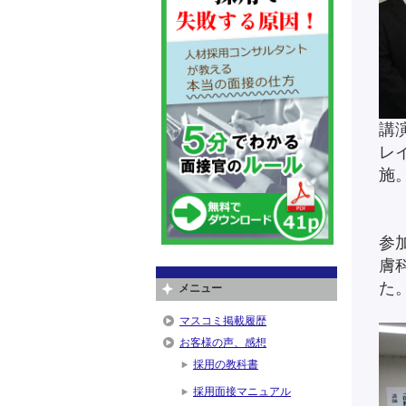
講
レ
施
参
膚
た
メニュー
マスコミ掲載履歴
お客様の声、感想
採用の教科書
採用面接マニュアル