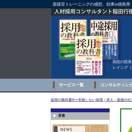
面接官トレーニングの感想、効果in徳島県
病院の院長
レイング（
サービス一覧
コンサルティン
採用の教科書®〜失敗しない採用・求人・面接の仕方
著書