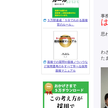
事
５万部達成「５分でわかる面接
官のルール」
思
わ
た
面接での質問や面接ノウハウな
ど採用選考のをすべて学べる採用
面接マニュアル