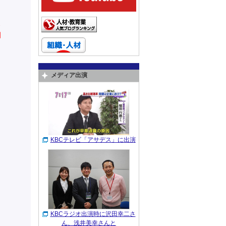
名
メディア出演
KBCテレビ「アサデス」に出演
KBCラジオ出演時に沢田幸二さ
ん、浅井美幸さんと