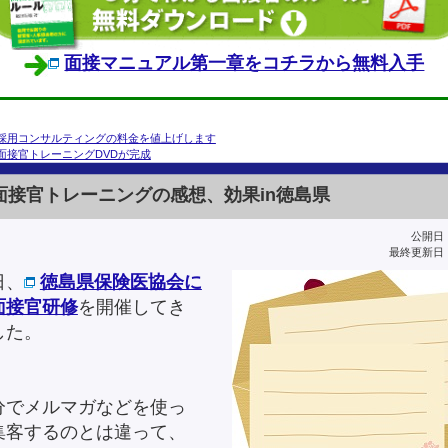
面接マニュアル第一章をコチラから無料入手
採用コンサルティングの料金を値上げします
面接官トレーニングDVDが完成
面接官トレーニングの感想、効果in徳島県
公開日：2
最終更新日：2
日、
徳島県保険医協会に
面接官研修
を開催してき
した。
分でメルマガなどを使っ
集客するのとは違って、