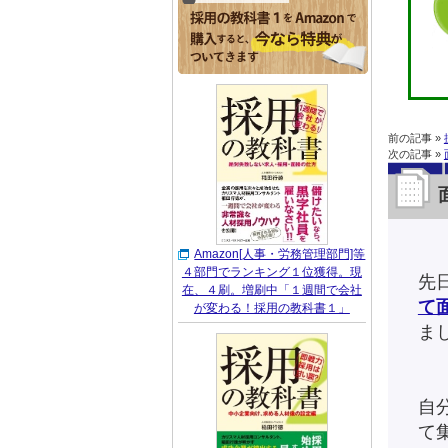
前の記事 »
次の記事 »
Amazon[人事・労務管理部門]等
４部門でランキング１位獲得。現
先
在、４刷。増刷中「１週間で会社
て
が変わる！採用の教科書１」
ま
自
て