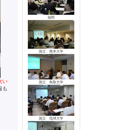
福岡
国立 熊本大学
次い
国立 鳥取大学
報も
国立 琉球大学