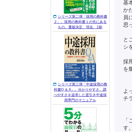
基
か
シリーズ第二弾「採用の教科書
員
２」。採用の教科書１の先にある
思
もの。重版決定、現在、2刷
と
シ
採
を
シリーズ第三弾「中途採用の教
科書Q ＆ A」。分かりやすさ、調
よ
べやすさを追求した逆引き中途採
チ
用専門のマニュアル
「
す