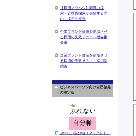
【採用ノウハウ】即戦力採
用・管理職採用が失敗する理
由～採用の視点
企業ブランド価値を崩壊させ
る採用の失敗その２～機会損
失編
企業ブランド価値を崩壊させ
る採用の失敗その１～採用活
動編
ビジネスパーソン向け自己啓発
の決定版
ぶれない自分軸（マイクレド）