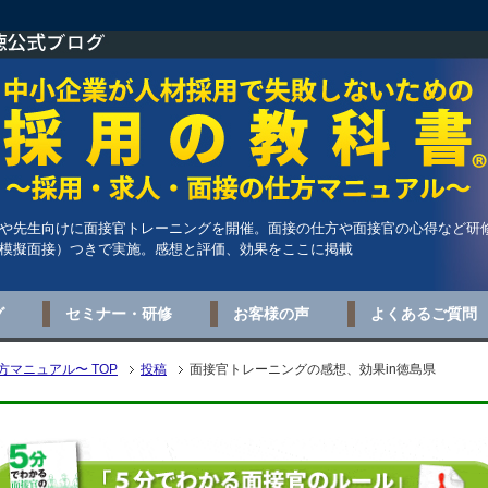
や先生向けに面接官トレーニングを開催。面接の仕方や面接官の心得など研
模擬面接）つきで実施。感想と評価、効果をここに掲載
グ
セミナー・研修
お客様の声
よくあるご質問
マニュアル〜 TOP
投稿
面接官トレーニングの感想、効果in徳島県