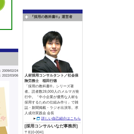
『採用の教科書®』運営者
009/02/24
人材採用コンサルタント／社会保
022/03/06
険労務士 稲田行徳
「採用の教科書®」シリーズ著
者。読者数28,000人のメルマガ発
行中。「中小企業が優秀な人材を
採用するための仕組み作り」で雑
誌・新聞掲載・ラジオ出演等。求
人成功実践会 会長
►
詳しい自己紹介はこちら
[採用コンサルいなだ事務所]
〒810-0041