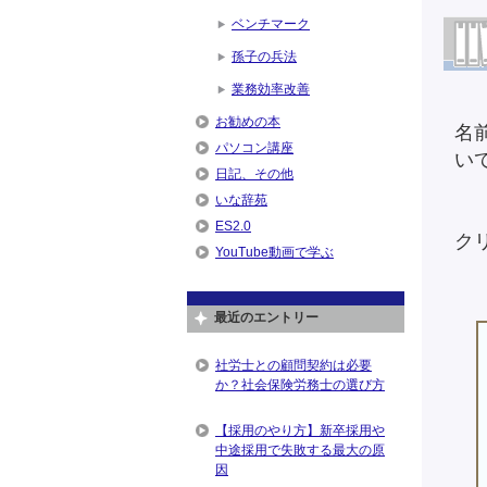
ベンチマーク
孫子の兵法
業務効率改善
お勧めの本
名
パソコン講座
い
日記、その他
いな辞苑
ES2.0
ク
YouTube動画で学ぶ
最近のエントリー
社労士との顧問契約は必要
か？社会保険労務士の選び方
【採用のやり方】新卒採用や
中途採用で失敗する最大の原
因