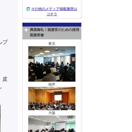
その他のメディア掲載履歴は
コチラ
満員御礼！面接官のための採用
面接研修
ルプ
東京
実
、皮
福井
し
大阪