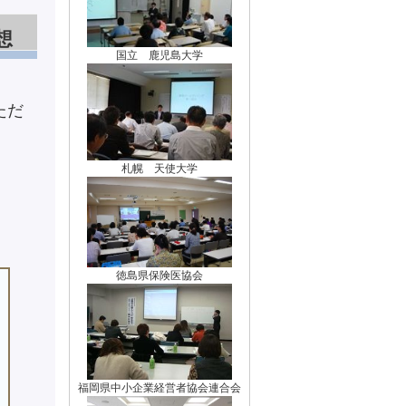
想
国立 鹿児島大学
ただ
札幌 天使大学
徳島県保険医協会
福岡県中小企業経営者協会連合会