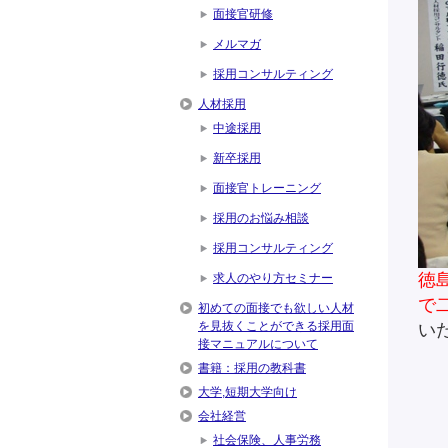
面接官研修
メルマガ
採用コンサルティング
人材採用
中途採用
新卒採用
面接官トレーニング
採用のお悩み相談
採用コンサルティング
徳
求人のやり方セミナー
で
初めての面接でも欲しい人材
を見抜くことができる採用面
い
接マニュアルについて
書籍：採用の教科書
大学,短期大学向け
会社経営
社会保険、人事労務