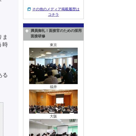
その他のメディア掲載履歴は
コチラ
満員御礼！面接官のための採用
りま
面接研修
う時
東京
ある
福井
大阪