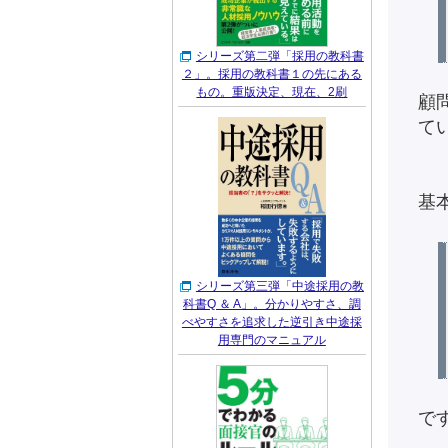
シリーズ第二弾「採用の教科書
２」。採用の教科書１の先にある
もの。重版決定、現在、2刷
顧
て
基
シリーズ第三弾「中途採用の教
科書Q ＆ A」。分かりやすさ、調
べやすさを追求した逆引き中途採
用専門のマニュアル
で