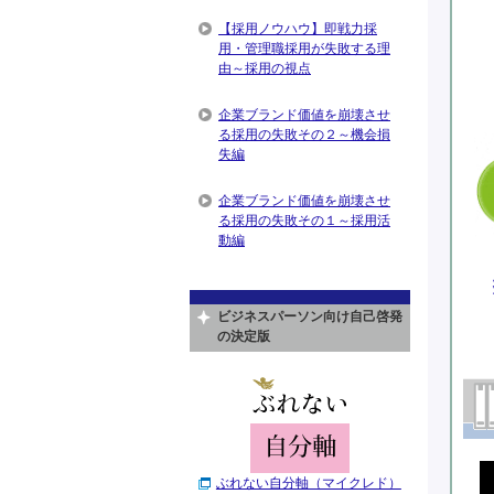
【採用ノウハウ】即戦力採
用・管理職採用が失敗する理
由～採用の視点
企業ブランド価値を崩壊させ
る採用の失敗その２～機会損
失編
企業ブランド価値を崩壊させ
る採用の失敗その１～採用活
動編
ビジネスパーソン向け自己啓発
の決定版
ぶれない自分軸（マイクレド）