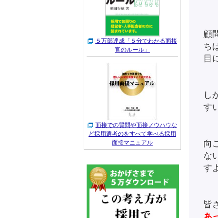
顧
５万部達成「５分でわかる面接
ち
官のルール」
目
し
す
面接での質問や面接ノウハウな
ど採用選考のをすべて学べる採用
向
面接マニュアル
な
す
皆
あ