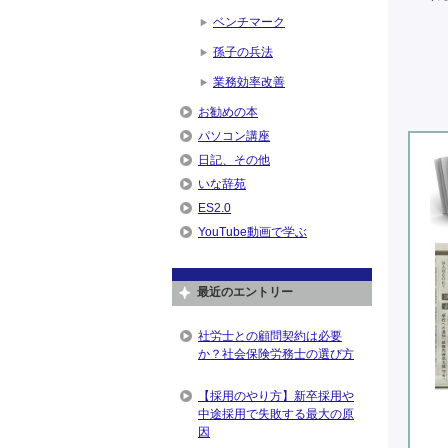
ベンチマーク
孫子の兵法
業務効率改善
お勧めの本
パソコン講座
日記、その他
いな辞苑
ES2.0
YouTube動画で学ぶ
最近のエントリー
社労士との顧問契約は必要
か？社会保険労務士の選び方
【採用のやり方】新卒採用や
中途採用で失敗する最大の原
因