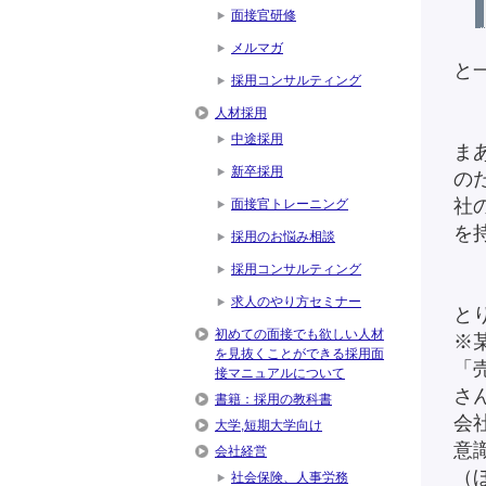
面接官研修
メルマガ
と
採用コンサルティング
人材採用
中途採用
ま
新卒採用
の
社
面接官トレーニング
を
採用のお悩み相談
採用コンサルティング
求人のやり方セミナー
と
初めての面接でも欲しい人材
※
を見抜くことができる採用面
「
接マニュアルについて
さ
書籍：採用の教科書
会
大学,短期大学向け
意
会社経営
（
社会保険、人事労務