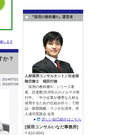
『採用の教科書®』運営者
催します
すか？
人材採用コンサルタント／社会保
014/07/21
険労務士 稲田行徳
016/07/28
「採用の教科書®」シリーズ著
者。読者数28,000人のメルマガ発
行中。「中小企業が優秀な人材を
採用するための仕組み作り」で雑
誌・新聞掲載・ラジオ出演等。求
人成功実践会 会長
►
詳しい自己紹介はこちら
[採用コンサルいなだ事務所]
〒810-0041