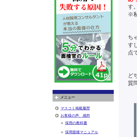
す
※
ち
す
点
ど
質
メニュー
マスコミ掲載履歴
お客様の声、感想
採用の教科書
採用面接マニュアル