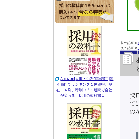
前の記事 »
次の記事 »
Amazon[人事・労務管理部門]等
４部門でランキング１位獲得。現
在、４刷。増刷中「１週間で会社
採
が変わる！採用の教科書１」
て
の