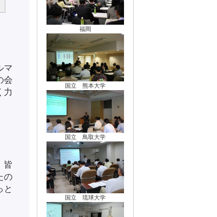
福岡
ルマ
の会
国立 熊本大学
く力
国立 鳥取大学
。
、皆
たの
っと
国立 琉球大学
）