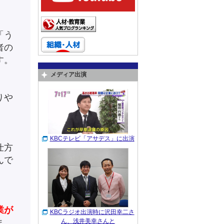
「う
者の
す。
メディア出演
りや
KBCテレビ「アサデス」に出演
仕方
んで
業が
KBCラジオ出演時に沢田幸二さ
ま
ん、浅井美幸さんと