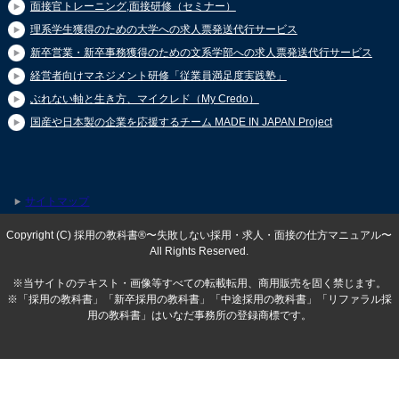
面接官トレーニング,面接研修（セミナー）
理系学生獲得のための大学への求人票発送代行サービス
新卒営業・新卒事務獲得のための文系学部への求人票発送代行サービス
経営者向けマネジメント研修「従業員満足度実践塾」
ぶれない軸と生き方、マイクレド（My Credo）
国産や日本製の企業を応援するチーム MADE IN JAPAN Project
サイトマップ
Copyright (C) 採用の教科書®〜失敗しない採用・求人・面接の仕方マニュアル〜
All Rights Reserved.
※当サイトのテキスト・画像等すべての転載転用、商用販売を固く禁じます。
※「採用の教科書」「新卒採用の教科書」「中途採用の教科書」「リファラル採
用の教科書」はいなだ事務所の登録商標です。