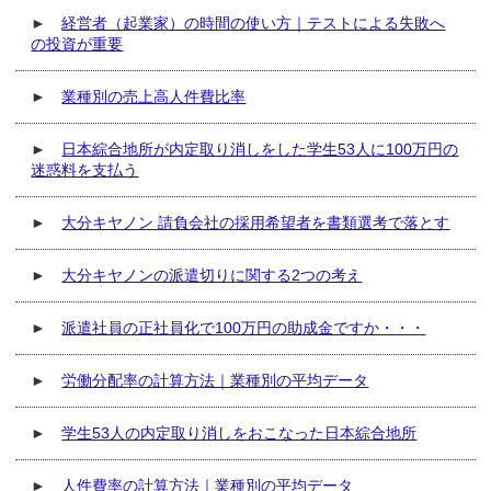
►
経営者（起業家）の時間の使い方｜テストによる失敗へ
の投資が重要
►
業種別の売上高人件費比率
►
日本綜合地所が内定取り消しをした学生53人に100万円の
迷惑料を支払う
►
大分キヤノン 請負会社の採用希望者を書類選考で落とす
►
大分キヤノンの派遣切りに関する2つの考え
►
派遣社員の正社員化で100万円の助成金ですか・・・
►
労働分配率の計算方法｜業種別の平均データ
►
学生53人の内定取り消しをおこなった日本綜合地所
►
人件費率の計算方法｜業種別の平均データ