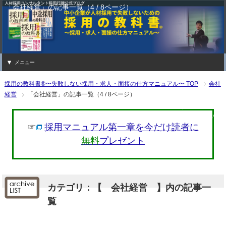
「会社経営」の記事一覧（4 / 8ページ）
メニュー
採用の教科書®〜失敗しない採用・求人・面接の仕方マニュアル〜 TOP
会社
経営
「会社経営」の記事一覧（4 / 8ページ）
中小企業の会社経営に関する内容。集
削減方法、節税、ベンチマーク、社会
☞
採用マニュアル第一章を今だけ読者に
無料
プレゼント
カテゴリ：【 会社経営 】内の記事一
覧