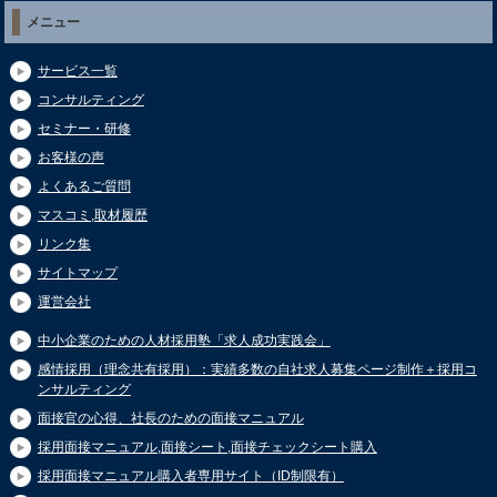
メニュー
サービス一覧
コンサルティング
セミナー・研修
お客様の声
よくあるご質問
マスコミ,取材履歴
リンク集
サイトマップ
運営会社
中小企業のための人材採用塾「求人成功実践会」
感情採用（理念共有採用）：実績多数の自社求人募集ページ制作＋採用コ
ンサルティング
面接官の心得、社長のための面接マニュアル
採用面接マニュアル,面接シート,面接チェックシート購入
採用面接マニュアル購入者専用サイト（ID制限有）