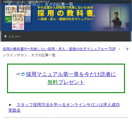
「オンラインサロン」タグの記事一覧
メニュー
採用の教科書®〜失敗しない採用・求人・面接の仕方マニュアル〜 TOP
「オ
ンラインサロン」タグの記事一覧
「採用の教科書®〜失敗しない採用・求
グ「オンラインサロン」の記事一覧で
☞
採用マニュアル第一章を今だけ読者に
無料
プレゼント
►
スタッフ採用方法を学べるオンラインサロンは求人成功
実践会