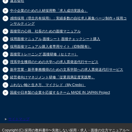
運営会社
中小企業のための人材採用塾「求人成功実践会」
感情採用（理念共有採用）：実績多数の自社求人募集ページ制作＋採用コ
ンサルティング
面接官の心得、社長のための面接マニュアル
採用面接マニュアル,面接シート,面接チェックシート購入
採用面接マニュアル購入者専用サイト（ID制限有）
面接官トレーニング,面接研修（セミナー）
理系学生獲得のための大学への求人票発送代行サービス
新卒営業・新卒事務獲得のための文系学部への求人票発送代行サービス
経営者向けマネジメント研修「従業員満足度実践塾」
ぶれない軸と生き方、マイクレド（My Credo）
国産や日本製の企業を応援するチーム MADE IN JAPAN Project
サイトマップ
Copyright (C) 採用の教科書®〜失敗しない採用・求人・面接の仕方マニュアル〜