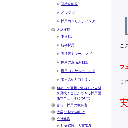
面接官研修
メルマガ
採用コンサルティング
人材採用
中途採用
こ
新卒採用
面接官トレーニング
採用のお悩み相談
フ
採用コンサルティング
求人のやり方セミナー
こ
初めての面接でも欲しい人材
を見抜くことができる採用面
接マニュアルについて
書籍：採用の教科書
大学,短期大学向け
会社経営
社会保険、人事労務