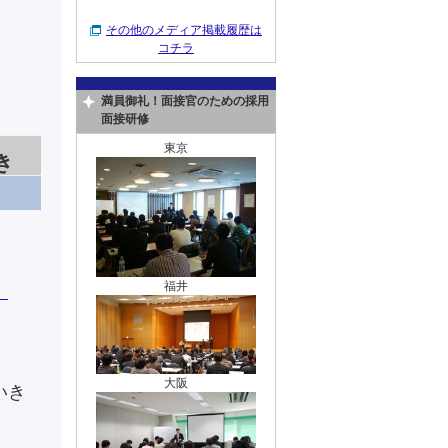
その他のメディア掲載履歴は
コチラ
満員御礼！面接官のための採用
面接研修
東京
き
福井
）
大阪
いき