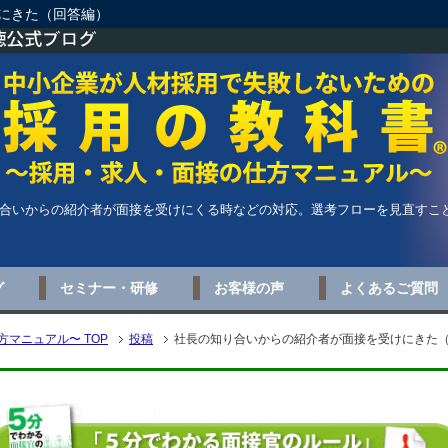
にきた（回答編）
合いからの紹介者が面接を受けにくる時などの対応。選考フローを見直すこ
グ
セミナー・研修
お客様の声
よくあるご質問
マニュアル〜 TOP
投稿
社長の知り合いからの紹介者が面接を受けにきた