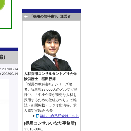
『採用の教科書®』運営者
編）
009/08/14
人材採用コンサルタント／社会保
022/02/14
険労務士 稲田行徳
「採用の教科書®」シリーズ著
者。読者数28,000人のメルマガ発
行中。「中小企業が優秀な人材を
採用するための仕組み作り」で雑
誌・新聞掲載・ラジオ出演等。求
人成功実践会 会長
►
詳しい自己紹介はこちら
[採用コンサルいなだ事務所]
〒810-0041