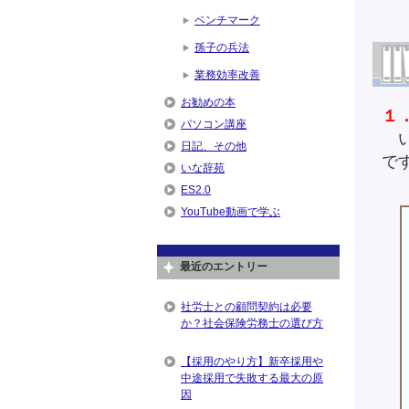
ベンチマーク
孫子の兵法
業務効率改善
お勧めの本
１
パソコン講座
い
日記、その他
で
いな辞苑
ES2.0
YouTube動画で学ぶ
最近のエントリー
社労士との顧問契約は必要
か？社会保険労務士の選び方
【採用のやり方】新卒採用や
中途採用で失敗する最大の原
因