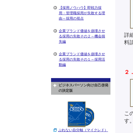
【採用ノウハウ】即戦力採
用・管理職採用が失敗する理
由～採用の視点
企業ブランド価値を崩壊させ
詳
る採用の失敗その２～機会損
料
失編
企業ブランド価値を崩壊させ
る採用の失敗その１～採用活
動編
２
ビジネスパーソン向け自己啓発
の決定版
こ
す
ぶれない自分軸（マイクレド）