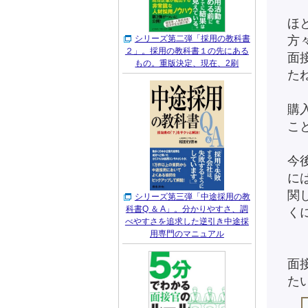
ほ
シリーズ第二弾「採用の教科書
方
２」。採用の教科書１の先にある
面
もの。重版決定、現在、2刷
た
購
こ
今
に
関
シリーズ第三弾「中途採用の教
科書Q ＆ A」。分かりやすさ、調
く
べやすさを追求した逆引き中途採
用専門のマニュアル
面
た