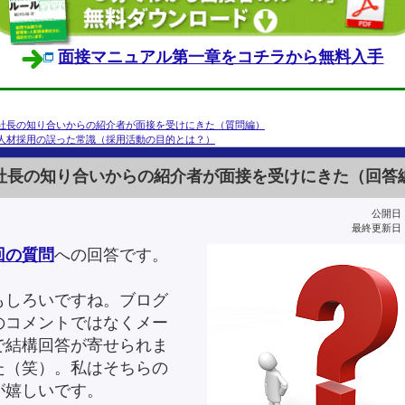
面接マニュアル第一章をコチラから無料入手
社長の知り合いからの紹介者が面接を受けにきた（質問編）
人材採用の誤った常識（採用活動の目的とは？）
社長の知り合いからの紹介者が面接を受けにきた（回答
公開日：2
最終更新日：2
回の質問
への回答です。
もしろいですね。ブログ
のコメントではなくメー
で結構回答が寄せられま
た（笑）。私はそちらの
が嬉しいです。