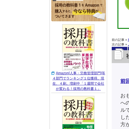
前の記事 »
次の記事 »
Amazon[人事・労務管理部門]等
４部門でランキング１位獲得。現
前
在、４刷。増刷中「１週間で会社
が変わる！採用の教科書１」
お
へ
ル
し
方