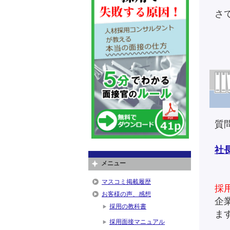
さ
質
社
メニュー
マスコミ掲載履歴
採
お客様の声、感想
企
採用の教科書
ま
採用面接マニュアル