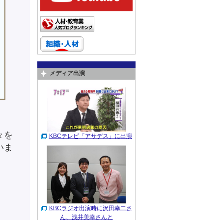
メディア出演
々を
KBCテレビ「アサデス」に出演
いま
KBCラジオ出演時に沢田幸二さ
ん、浅井美幸さんと