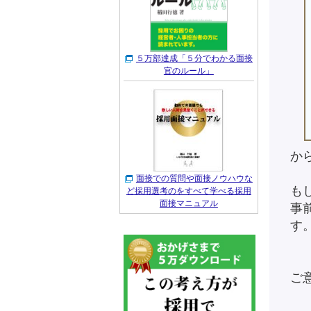
５万部達成「５分でわかる面接
官のルール」
か
面接での質問や面接ノウハウな
も
ど採用選考のをすべて学べる採用
面接マニュアル
事
す
ご