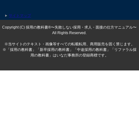
サイトマップ
Copyright (C) 採用の教科書®〜失敗しない採用・求人・面接の仕方マニュアル〜
All Rights Reserved.
※当サイトのテキスト・画像等すべての転載転用、商用販売を固く禁じます。
※「採用の教科書」「新卒採用の教科書」「中途採用の教科書」「リファラル採
用の教科書」はいなだ事務所の登録商標です。