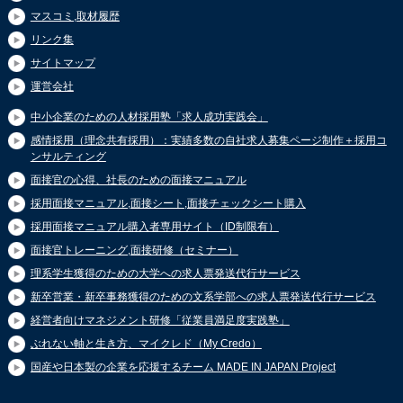
マスコミ,取材履歴
リンク集
サイトマップ
運営会社
中小企業のための人材採用塾「求人成功実践会」
感情採用（理念共有採用）：実績多数の自社求人募集ページ制作＋採用コ
ンサルティング
面接官の心得、社長のための面接マニュアル
採用面接マニュアル,面接シート,面接チェックシート購入
採用面接マニュアル購入者専用サイト（ID制限有）
面接官トレーニング,面接研修（セミナー）
理系学生獲得のための大学への求人票発送代行サービス
新卒営業・新卒事務獲得のための文系学部への求人票発送代行サービス
経営者向けマネジメント研修「従業員満足度実践塾」
ぶれない軸と生き方、マイクレド（My Credo）
国産や日本製の企業を応援するチーム MADE IN JAPAN Project