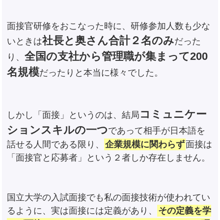
面接官研修をおこなった時に、研修参加人数も少な
社長と奥さん合計２名のみ
いときは
だった
全国の支社から管理職が集まって200
り、
名規模
だったりと本当に様々でした。
コミュニケー
しかし「面接」というのは、結局
ションスキルの一つ
であって相手が日本語を
話せる人間である限り、
企業規模に関わらず
面接は
「面接官と応募者」という２者しか存在しません。
国立大学の入試面接でも私の面接技術が使われてい
るように、実は面接には定義があり、
その定義を学