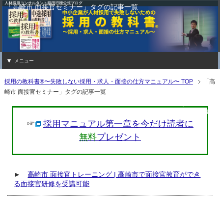
「高崎市 面接官セミナー」タグの記事一覧
メニュー
採用の教科書®〜失敗しない採用・求人・面接の仕方マニュアル〜 TOP
「高
崎市 面接官セミナー」タグの記事一覧
「採用の教科書®〜失敗しない採用・求
グ「高崎市 面接官セミナー」の記事一
☞
採用マニュアル第一章を今だけ読者に
無料
プレゼント
►
高崎市 面接官トレーニング | 高崎市で面接官教育ができ
る面接官研修を受講可能