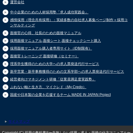
運営会社
中小企業のための人材採用塾「求人成功実践会」
感情採用（理念共有採用）：実績多数の自社求人募集ページ制作＋採用コ
ンサルティング
面接官の心得、社長のための面接マニュアル
採用面接マニュアル,面接シート,面接チェックシート購入
採用面接マニュアル購入者専用サイト（ID制限有）
面接官トレーニング,面接研修（セミナー）
理系学生獲得のための大学への求人票発送代行サービス
新卒営業・新卒事務獲得のための文系学部への求人票発送代行サービス
経営者向けマネジメント研修「従業員満足度実践塾」
ぶれない軸と生き方、マイクレド（My Credo）
国産や日本製の企業を応援するチーム MADE IN JAPAN Project
サイトマップ
Copyright (C) 採用の教科書®〜失敗しない採用・求人・面接の仕方マニュアル〜