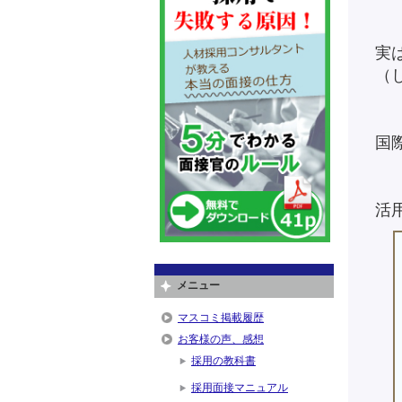
実
（
国
活
メニュー
マスコミ掲載履歴
お客様の声、感想
採用の教科書
採用面接マニュアル