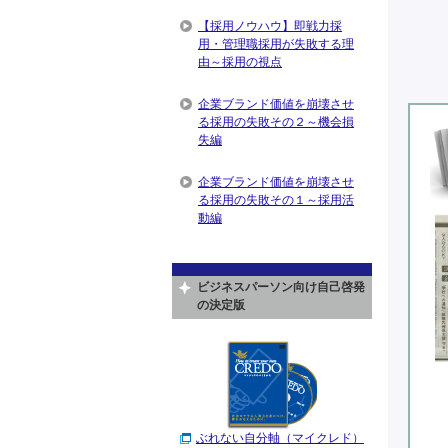
【採用ノウハウ】即戦力採
用・管理職採用が失敗する理
由～採用の視点
企業ブランド価値を崩壊させ
る採用の失敗その２～機会損
失編
企業ブランド価値を崩壊させ
る採用の失敗その１～採用活
動編
ビジネスパーソン向け自己啓発
の決定版
ぶれない自分軸（マイクレド）