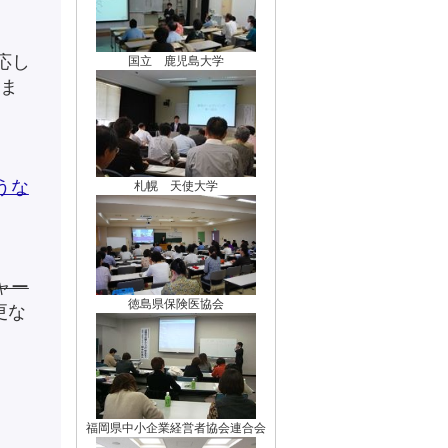
応し
国立 鹿児島大学
ま
うな
札幌 天使大学
ジャー
徳島県保険医協会
更な
福岡県中小企業経営者協会連合会