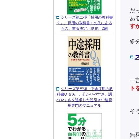
だ
シリーズ第二弾「採用の教科書
あ
２」。採用の教科書１の先にある
す
もの。重版決定、現在、2刷
多
一
ト
シリーズ第三弾「中途採用の教
科書Q ＆ A」。分かりやすさ、調
べやすさを追求した逆引き中途採
用専門のマニュアル
そ
無