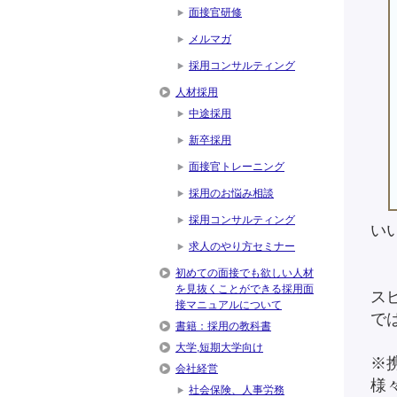
面接官研修
メルマガ
採用コンサルティング
人材採用
中途採用
新卒採用
面接官トレーニング
採用のお悩み相談
採用コンサルティング
い
求人のやり方セミナー
初めての面接でも欲しい人材
を見抜くことができる採用面
ス
接マニュアルについて
で
書籍：採用の教科書
大学,短期大学向け
※
会社経営
様
社会保険、人事労務