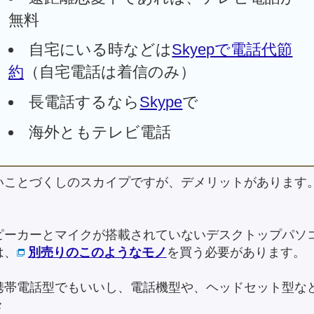
無料
自宅にいる時などは
Skyepで電話代節
約
（自宅電話は着信のみ）
長電話するなら
Skype
で
海外ともテレビ電話
いことづくしのスカイプですが、デメリットがあります
ピーカーとマイクが搭載されていないデスクトップパソ
は、
別売りのこのようなモノ
を買う必要があります。
携帯電話型でもいいし、電話機型や、ヘッドセット型な
々