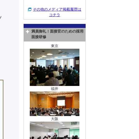
その他のメディア掲載履歴は
コチラ
ノ
満員御礼！面接官のための採用
面接研修
東京
福井
大阪