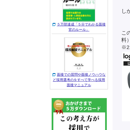
し
５万部達成「５分でわかる面接
官のルール」
こ
料
※2
面接での質問や面接ノウハウな
ど採用選考のをすべて学べる採用
面接マニュアル