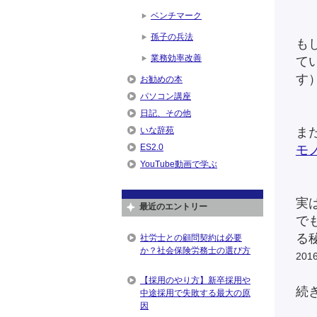
ベンチマーク
孫子の兵法
も
業務効率改善
て
す
お勧めの本
パソコン講座
日記、その他
いな辞苑
また
ES2.0
モ
YouTube動画で学ぶ
実
最近のエントリー
で
る
社労士との顧問契約は必要
か？社会保険労務士の選び方
20
【採用のやり方】新卒採用や
続
中途採用で失敗する最大の原
因