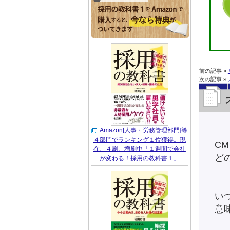
前の記事 »
次の記事 »
Amazon[人事・労務管理部門]等
４部門でランキング１位獲得。現
C
在、４刷。増刷中「１週間で会社
ど
が変わる！採用の教科書１」
い
意