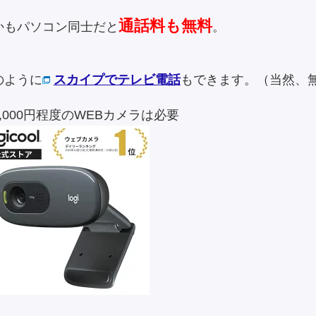
通話料も無料
かもパソコン同士だと
。
のように
スカイプでテレビ電話
もできます。（当然、
）
,000円程度のWEBカメラは必要