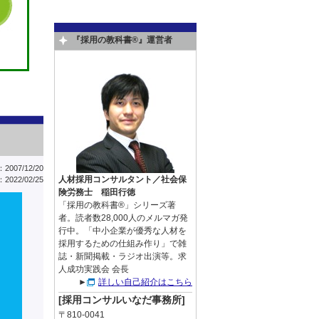
『採用の教科書®』運営者
007/12/20
人材採用コンサルタント／社会保
022/02/25
険労務士 稲田行徳
「採用の教科書®」シリーズ著
者。読者数28,000人のメルマガ発
行中。「中小企業が優秀な人材を
採用するための仕組み作り」で雑
誌・新聞掲載・ラジオ出演等。求
人成功実践会 会長
►
詳しい自己紹介はこちら
[採用コンサルいなだ事務所]
〒810-0041