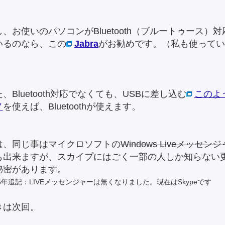
し、お使いのパソコンがBluetooth（ブルートゥース）対
いるのなら、この
Jabra
がお勧めです。（私も使ってい
）
、Bluetooth対応でなくても、USBに差し込む
このよ
ノ
を使えば、Bluetoothが使えます。
は、同じ事はマイクロソフトの
Windows Liveメッセン
も出来ますが、スカイプにはごく一部の人しか知らない
秘密があります。
16年追記：LIVEメッセンジャーは無くなりました。現在はSkypeです
きは次回。