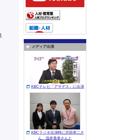
無
メディア出演
KBCテレビ「アサデス」に出演
KBCラジオ出演時に沢田幸二さ
ん、浅井美幸さんと