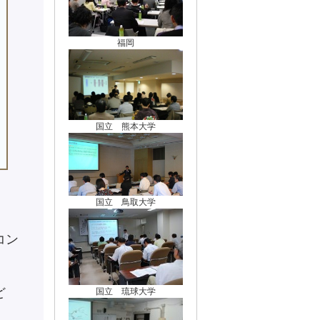
福岡
国立 熊本大学
。
国立 鳥取大学
コン
ど
国立 琉球大学