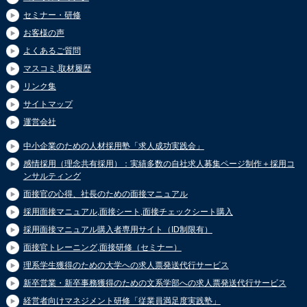
セミナー・研修
お客様の声
よくあるご質問
マスコミ,取材履歴
リンク集
サイトマップ
運営会社
中小企業のための人材採用塾「求人成功実践会」
感情採用（理念共有採用）：実績多数の自社求人募集ページ制作＋採用コ
ンサルティング
面接官の心得、社長のための面接マニュアル
採用面接マニュアル,面接シート,面接チェックシート購入
採用面接マニュアル購入者専用サイト（ID制限有）
面接官トレーニング,面接研修（セミナー）
理系学生獲得のための大学への求人票発送代行サービス
新卒営業・新卒事務獲得のための文系学部への求人票発送代行サービス
経営者向けマネジメント研修「従業員満足度実践塾」