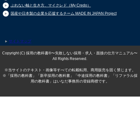
ぶれない軸と生き方、マイクレド（My Credo）
国産や日本製の企業を応援するチーム MADE IN JAPAN Project
サイトマップ
Copyright (C) 採用の教科書®〜失敗しない採用・求人・面接の仕方マニュアル〜
All Rights Reserved.
※当サイトのテキスト・画像等すべての転載転用、商用販売を固く禁じます。
※「採用の教科書」「新卒採用の教科書」「中途採用の教科書」「リファラル採
用の教科書」はいなだ事務所の登録商標です。