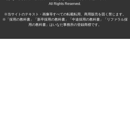
All Rights Reserved.
※当サイトのテキスト・画像等すべての転載転用、商用販売を固く禁じます。
※「採用の教科書」「新卒採用の教科書」「中途採用の教科書」「リファラル採
用の教科書」はいなだ事務所の登録商標です。