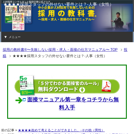
★★★★採用スタッフの外せない要件とは？-人事（女性）
メニュー
採用の教科書®〜失敗しない採用・求人・面接の仕方マニュアル〜 TOP
投
稿
★★★★採用スタッフの外せない要件とは？-人事（女性）
面接マニュアル第一章をコチラから無
料入手
前の記事 »
★★★★改めて考えることができました。-その他（男性）