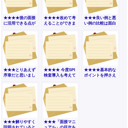
★★★★後の面接
★★★★改めて考
★★★良い例と悪
に活用できる点が
えることができま
い例の比較は面白
具体的にわかった-
した。-その他（男
いと思った-人事
役員（男性）
性）
（男性）
★★★とりあえず
★★★★ 今度SPI
★★★★基本的な
序章だと思いまし
検査導入も考えて
ポイントを押さえ
た-人事（女性）
みます-人事（男
てあるので、大変
性）
参考になりました-
事務（男性）
★★★解りやすく
★★★「面接マニ
説明されていると
ュアル」の目次を