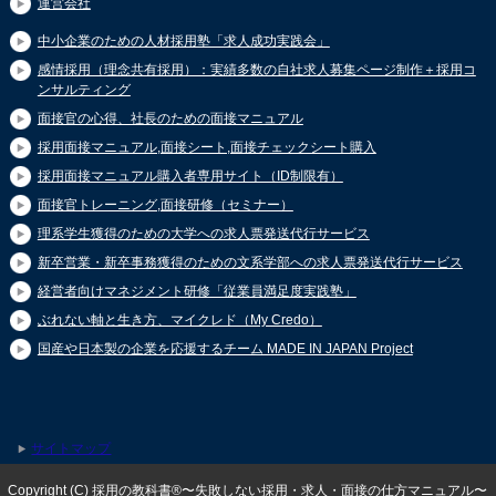
運営会社
中小企業のための人材採用塾「求人成功実践会」
感情採用（理念共有採用）：実績多数の自社求人募集ページ制作＋採用コ
ンサルティング
面接官の心得、社長のための面接マニュアル
採用面接マニュアル,面接シート,面接チェックシート購入
採用面接マニュアル購入者専用サイト（ID制限有）
面接官トレーニング,面接研修（セミナー）
理系学生獲得のための大学への求人票発送代行サービス
新卒営業・新卒事務獲得のための文系学部への求人票発送代行サービス
経営者向けマネジメント研修「従業員満足度実践塾」
ぶれない軸と生き方、マイクレド（My Credo）
国産や日本製の企業を応援するチーム MADE IN JAPAN Project
サイトマップ
Copyright (C) 採用の教科書®〜失敗しない採用・求人・面接の仕方マニュアル〜