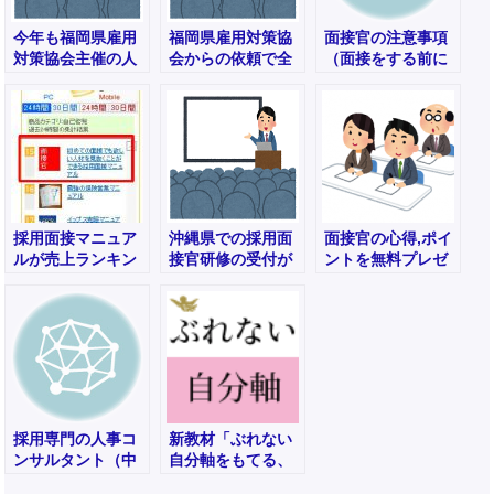
今年も福岡県雇用
福岡県雇用対策協
面接官の注意事項
対策協会主催の人
会からの依頼で全
（面接をする前に
材採用セミナーが
二回の採用セミナ
確認しましょう）
開催されます
ーをおこないま
す。参加可能
採用面接マニュア
沖縄県での採用面
面接官の心得,ポイ
ルが売上ランキン
接官研修の受付が
ントを無料プレゼ
グ１位を獲得しま
開始されました｜
ント
した！！
参加費無料
採用専門の人事コ
新教材「ぶれない
ンサルタント（中
自分軸をもてる、
小企業の会社向
マイクレドのつく