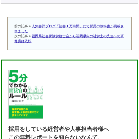
け）｜福岡市
りかたDVD」の発
売開始
前の記事 »
人気書評ブログ「読書１万時間」にて採用の教科書が掲載さ
れました
次の記事 »
福岡県社会保険労務士会から福岡県内の社労士の先生への研
修講師依頼
採用をしている経営者や人事担当者様へ
この無料レポートを知らないなんて、