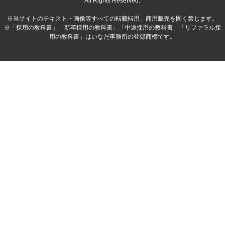
All Rights Reserved.
※当サイトのテキスト・画像等すべての転載転用、商用販売を固く禁じます。
※「採用の教科書」「新卒採用の教科書」「中途採用の教科書」「リファラル採
用の教科書」はいなだ事務所の登録商標です。