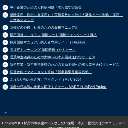
中小企業のための人材採用塾「求人成功実践会」
感情採用（理念共有採用）：実績多数の自社求人募集ページ制作＋採用コ
ンサルティング
面接官の心得、社長のための面接マニュアル
採用面接マニュアル,面接シート,面接チェックシート購入
採用面接マニュアル購入者専用サイト（ID制限有）
面接官トレーニング,面接研修（セミナー）
理系学生獲得のための大学への求人票発送代行サービス
新卒営業・新卒事務獲得のための文系学部への求人票発送代行サービス
経営者向けマネジメント研修「従業員満足度実践塾」
ぶれない軸と生き方、マイクレド（My Credo）
国産や日本製の企業を応援するチーム MADE IN JAPAN Project
サイトマップ
Copyright (C) 採用の教科書®〜失敗しない採用・求人・面接の仕方マニュアル〜