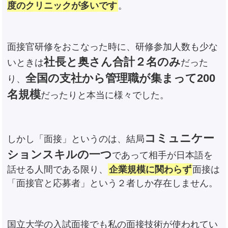
度のクリニックが多いです
。
面接官研修をおこなった時に、研修参加人数も少な
社長と奥さん合計２名のみ
いときは
だった
全国の支社から管理職が集まって200
り、
名規模
だったりと本当に様々でした。
コミュニケー
しかし「面接」というのは、結局
ションスキルの一つ
であって相手が日本語を
話せる人間である限り、
企業規模に関わらず
面接は
「面接官と応募者」という２者しか存在しません。
国立大学の入試面接でも私の面接技術が使われてい