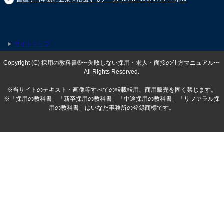
サイトマップ
Copyright (C) 採用の教科書®〜失敗しない採用・求人・面接の仕方マニュアル〜
All Rights Reserved.
※当サイトのテキスト・画像等すべての転載転用、商用販売を固く禁じます。
※「採用の教科書」「新卒採用の教科書」「中途採用の教科書」「リファラル採
用の教科書」はいなだ事務所の登録商標です。