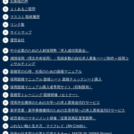
お客様の声
よくあるご質問
マスコミ,取材履歴
リンク集
サイトマップ
運営会社
中小企業のための人材採用塾「求人成功実践会」
感情採用（理念共有採用）：実績多数の自社求人募集ページ制作＋採用コ
ンサルティング
面接官の心得、社長のための面接マニュアル
採用面接マニュアル,面接シート,面接チェックシート購入
採用面接マニュアル購入者専用サイト（ID制限有）
面接官トレーニング,面接研修（セミナー）
理系学生獲得のための大学への求人票発送代行サービス
新卒営業・新卒事務獲得のための文系学部への求人票発送代行サービス
経営者向けマネジメント研修「従業員満足度実践塾」
ぶれない軸と生き方、マイクレド（My Credo）
国産や日本製の企業を応援するチーム MADE IN JAPAN Project