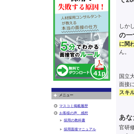
しか
の一
に関
ん。
国立
面接
スキ
メニュー
マスコミ掲載履歴
お客様の声、感想
あな
採用の教科書
官研
採用面接マニュアル