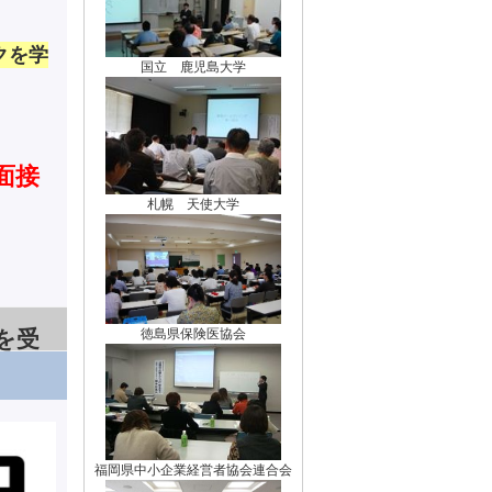
クを学
国立 鹿児島大学
面接
札幌 天使大学
を受
徳島県保険医協会
福岡県中小企業経営者協会連合会