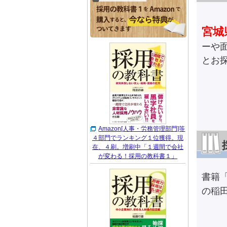
宮城
ーや
とお
Amazon[人事・労務管理部門]等
４部門でランキング１位獲得。現
在、４刷。増刷中「１週間で会社
が変わる！採用の教科書１」
書籍
の稲