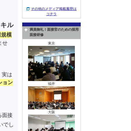
その他のメディア掲載履歴は
コチラ
スキル
満員御礼！面接官のための採用
業規模
面接研修
ませ
東京
、実は
ション
福井
大阪
る面接
いでし