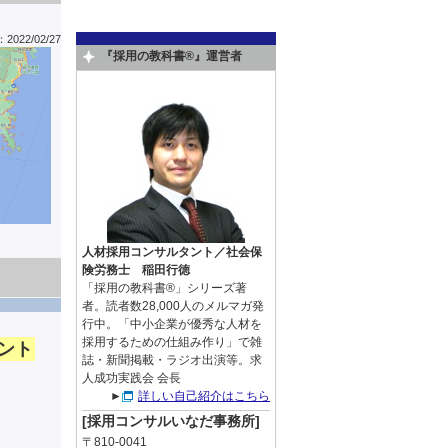
022/02/27
『採用の教科書®』運営者
人材採用コンサルタント／社会保
険労務士 稲田行徳
「採用の教科書®」シリーズ著
者。読者数28,000人のメルマガ発
行中。「中小企業が優秀な人材を
採用するための仕組み作り」で雑
ント
誌・新聞掲載・ラジオ出演等。求
人成功実践会 会長
►
詳しい自己紹介はこちら
[採用コンサルいなだ事務所]
〒810-0041