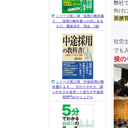
弊社
向け
シリーズ第二弾「採用の教科書
面接
２」。採用の教科書１の先にある
もの。重版決定、現在、2刷
社労
でも
接の
シリーズ第三弾「中途採用の教
科書Q ＆ A」。分かりやすさ、調
べやすさを追求した逆引き中途採
用専門のマニュアル