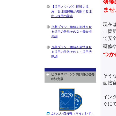
研修
【採用ノウハウ】即戦力採
ませ
用・管理職採用が失敗する理
由～採用の視点
現在
企業ブランド価値を崩壊させ
一箇
る採用の失敗その２～機会損
失編
て安
研修
企業ブランド価値を崩壊させ
る採用の失敗その１～採用活
つか
動編
ビジネスパーソン向け自己啓発
そう
の決定版
面接
イン
ぐに
ぶれない自分軸（マイクレド）