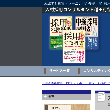
宮城で面接官トレーニングが受講可能-採
サービス一覧
コンサルティン
採用の教科書®〜失敗しない採用・求人・面接の仕方
著書