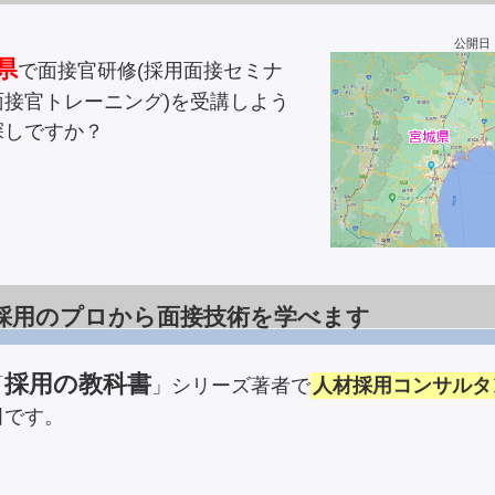
公開日：2
県
で面接官研修(採用面接セミナ
面接官トレーニング)を受講しよう
探しですか？
採用のプロから面接技術を学べます
採用の教科書
「
」シリーズ著者で
人材採用コンサルタ
田です。