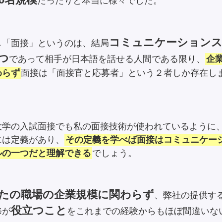
だったりと本当に様々でした。
コミュニケーション
し「面接」というのは、結局
つ
であって相手が日本語を話せる人間である限り、
企
わらず
面接は「面接官と応募者」という２者しか存在し
大学の入試面接でも私の面接技術が使われているように
には定義があり、
その定義を学べば面接はコミュニケー
ルの一つだと理解できる
でしょう。
たの職場の企業規模に関わらず
、弊社の提供す
役立つこと
修が
をこれまでの経験からもほぼ間違いな