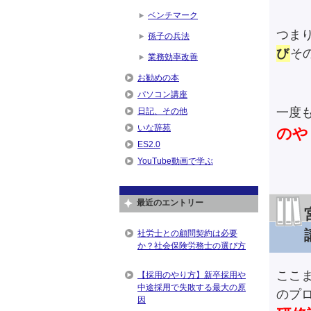
ベンチマーク
つま
孫子の兵法
び
そ
業務効率改善
お勧めの本
パソコン講座
一度
日記、その他
いな辞苑
のや
ES2.0
YouTube動画で学ぶ
最近のエントリー
社労士との顧問契約は必要
か？社会保険労務士の選び方
ここ
【採用のやり方】新卒採用や
中途採用で失敗する最大の原
のプ
因