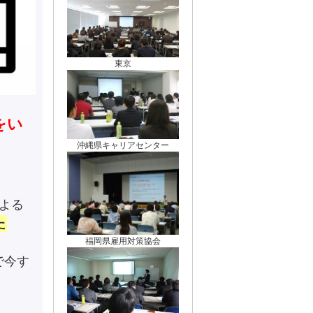
東京
をい
沖縄県キャリアセンター
よる
た
福岡県雇用対策協会
で今す