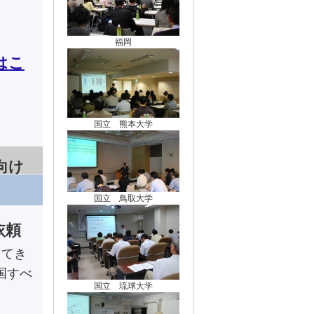
福岡
はこ
国立 熊本大学
向け
国立 鳥取大学
依頼
してき
国すべ
国立 琉球大学