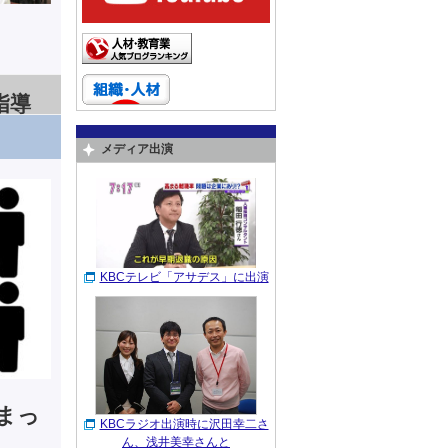
指導
メディア出演
KBCテレビ「アサデス」に出演
まっ
KBCラジオ出演時に沢田幸二さ
ん、浅井美幸さんと