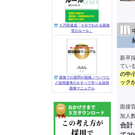
５万部達成「５分でわかる面接
官のルール」
新卒
てい
の中
面接での質問や面接ノウハウな
ック
ど採用選考のをすべて学べる採用
面接マニュアル
面接
加人
合計
て2