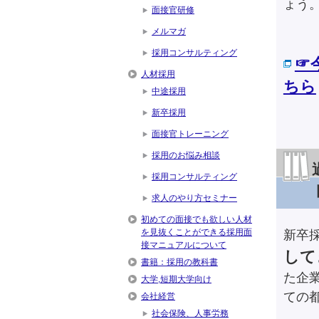
ょう
面接官研修
メルマガ
採用コンサルティング
☞
人材採用
ちら
中途採用
新卒採用
面接官トレーニング
採用のお悩み相談
採用コンサルティング
求人のやり方セミナー
初めての面接でも欲しい人材
を見抜くことができる採用面
新卒
接マニュアルについて
して
書籍：採用の教科書
た企
大学,短期大学向け
ての
会社経営
社会保険、人事労務