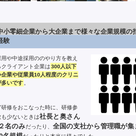
中小零細企業から大企業まで様々な企業規模の
経験
採用や中途採用ののやり方を教え
るクライアント企業は
300人以下
小企業や従業員10人程度のクリニ
が多いです
。
官研修をおこなった時に、研修参
社長と奥さん
数も少ないときは
２名のみ
全国の支社から管理職が集
だったり、
00名規模