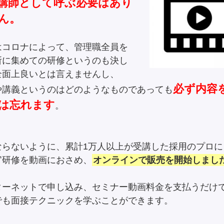
講師として呼ぶ必要はあり
ん。
はコロナによって、管理職全員を
所に集めての研修というのも決し
全面上良いとは言えませんし、
必ず内容
や講義というのはどのようなものであっても
は忘れます
。
ならないように、累計1万人以上が受講した採用のプロに
官研修を動画におさめ、
オンラインで販売を開始しまし
ターネットで申し込み、セミナー動画料金を支払うだけ
でも面接テクニックを学ぶことができます。