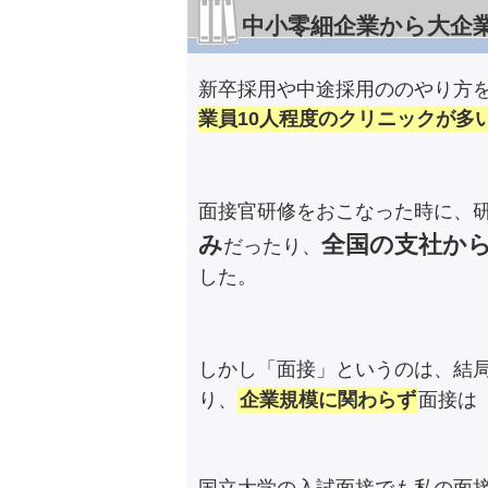
中小零細企業から大企
新卒採用や中途採用ののやり方
業員10人程度のクリニックが多
面接官研修をおこなった時に、
み
全国の支社から
だったり、
した。
しかし「面接」というのは、結
り、
企業規模に関わらず
面接は