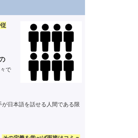
や従
の
々で
手が日本語を話せる人間である限