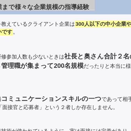
業まで様々な企業規模の指導経験
を教えているクライアント企業は
300人以下の中小企業
いです
。
社長と奥さん合計２名
研修参加人数も少ないときは
管理職が集まって200名規模
だったりと本当に様
コミュニケーションスキルの一つ
局
であって相
「面接官と応募者」という２者しか存在しません。