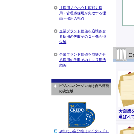
【採用ノウハウ】即戦力採
用・管理職採用が失敗する理
由～採用の視点
企業ブランド価値を崩壊させ
る採用の失敗その２～機会損
失編
企業ブランド価値を崩壊させ
こ
る採用の失敗その１～採用活
動編
ビジネスパーソン向け自己啓発
の決定版
★面接
選ばれ
う意識を
務その
ぶれない自分軸（マイクレド）