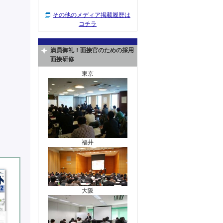
その他のメディア掲載履歴は
コチラ
満員御礼！面接官のための採用
面接研修
東京
福井
大阪