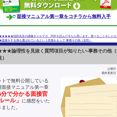
面接マニュアル第一章をコチラから無料入手
★★★★★稲田先生の講義やメルマガ、PDFを読んだ今なら思います。散々なことをしたな
★面接をする側も選ばれているという意識をもって-事務その他（女性）
★★★論理性を見抜く質問項目が知りたい-事務その他（
性）
公開日：2
最終更新日：2
ットで無料公開している
用面接マニュアル第一章
5分で分かる面接官
ルール」
に感想をいた
きました。