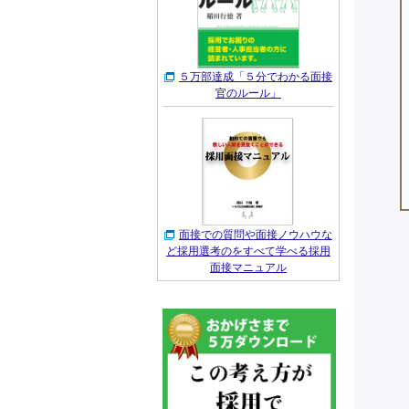
５万部達成「５分でわかる面接
官のルール」
面接での質問や面接ノウハウな
ど採用選考のをすべて学べる採用
面接マニュアル