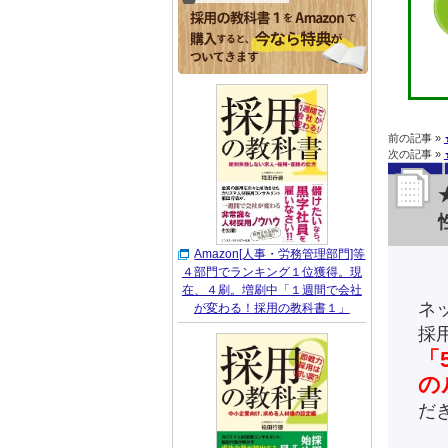
前の記事 »
次の記事 »
Amazon[人事・労務管理部門]等
４部門でランキング１位獲得。現
在、４刷。増刷中「１週間で会社
ネ
が変わる！採用の教科書１」
採
「
の
だ