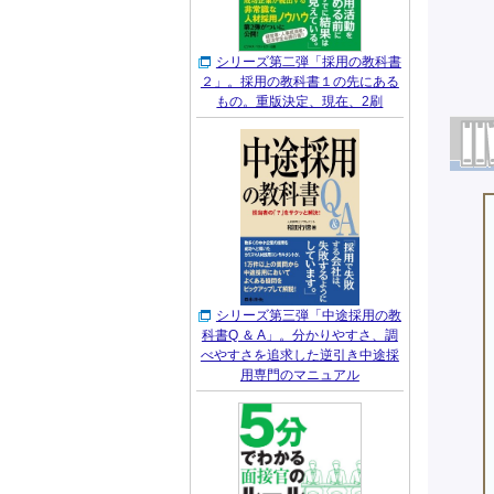
シリーズ第二弾「採用の教科書
２」。採用の教科書１の先にある
もの。重版決定、現在、2刷
シリーズ第三弾「中途採用の教
科書Q ＆ A」。分かりやすさ、調
べやすさを追求した逆引き中途採
用専門のマニュアル