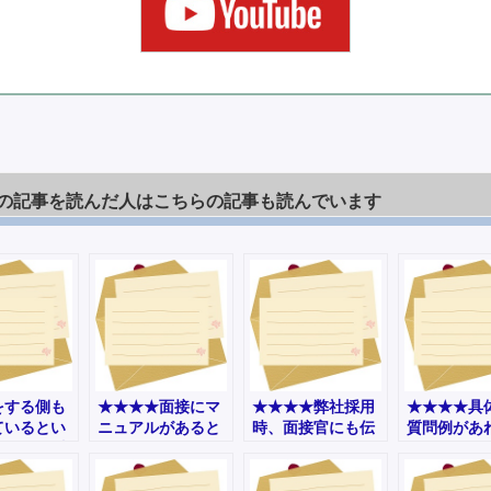
の記事を読んだ人はこちらの記事も読んでいます
をする側も
★★★★面接にマ
★★★★弊社採用
★★★★具
ているとい
ニュアルがあると
時、面接官にも伝
質問例があ
もって-事
も思っていません
えたいと思います-
いと思いま
他（女性）
でした-事務その他
事務その他（女
（男性）
（女性）
性）