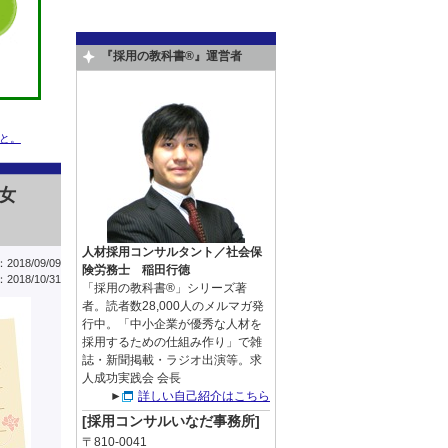
『採用の教科書®』運営者
と。
女
人材採用コンサルタント／社会保
018/09/09
険労務士 稲田行徳
018/10/31
「採用の教科書®」シリーズ著
者。読者数28,000人のメルマガ発
行中。「中小企業が優秀な人材を
採用するための仕組み作り」で雑
誌・新聞掲載・ラジオ出演等。求
人成功実践会 会長
►
詳しい自己紹介はこちら
[採用コンサルいなだ事務所]
〒810-0041