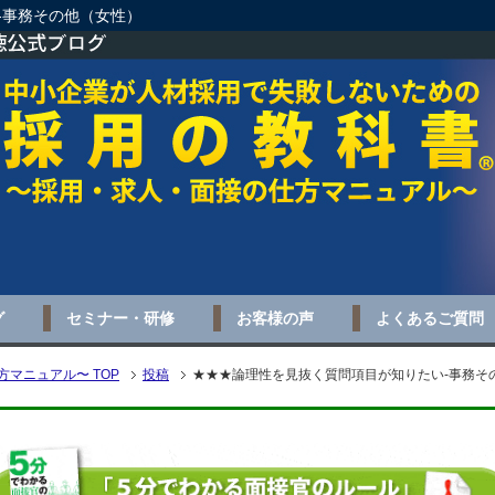
-事務その他（女性）
グ
セミナー・研修
お客様の声
よくあるご質問
マニュアル〜 TOP
投稿
★★★論理性を見抜く質問項目が知りたい-事務そ