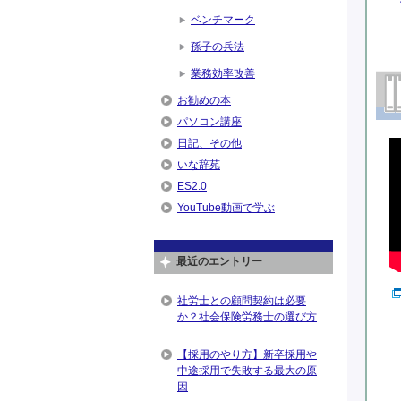
ベンチマーク
孫子の兵法
業務効率改善
お勧めの本
パソコン講座
日記、その他
いな辞苑
ES2.0
YouTube動画で学ぶ
最近のエントリー
社労士との顧問契約は必要
か？社会保険労務士の選び方
【採用のやり方】新卒採用や
中途採用で失敗する最大の原
因