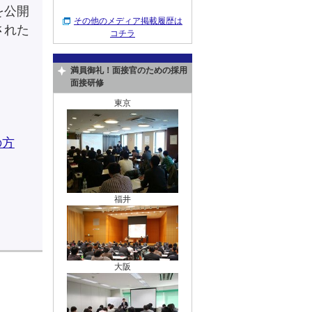
を公開
その他のメディア掲載履歴は
された
コチラ
満員御礼！面接官のための採用
面接研修
東京
の方
福井
大阪