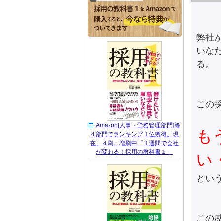
弊社
いな
る。
この
Amazon[人事・労務管理部門]等
も
４部門でランキング１位獲得。現
在、４刷。増刷中「１週間で会社
が変わる！採用の教科書１」
い
とい
この