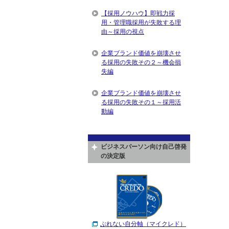
【採用ノウハウ】即戦力採
用・管理職採用が失敗する理
由～採用の視点
企業ブランド価値を崩壊させ
る採用の失敗その２～機会損
失編
企業ブランド価値を崩壊させ
る採用の失敗その１～採用活
動編
ビジネスパーソン向け自己啓発
の決定版
ぶれない自分軸（マイクレド）