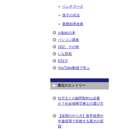
ベンチマーク
孫子の兵法
業務効率改善
お勧めの本
パソコン講座
日記、その他
いな辞苑
ES2.0
YouTube動画で学ぶ
最近のエントリー
社労士との顧問契約は必要
か？社会保険労務士の選び方
【採用のやり方】新卒採用や
中途採用で失敗する最大の原
因