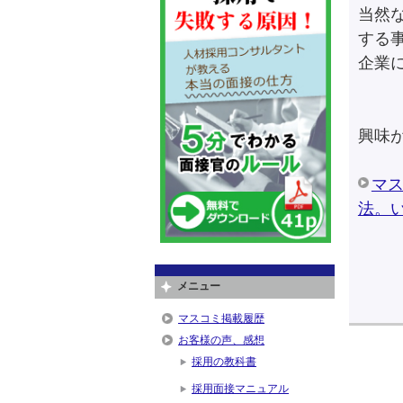
当然
する
企業
興味
マ
法。
メニュー
マスコミ掲載履歴
お客様の声、感想
採用の教科書
採用面接マニュアル