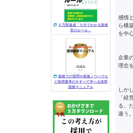
感情
ら構
５万部達成「５分でわかる面接
官のルール」
を中
企業
理念
面接での質問や面接ノウハウな
ど採用選考のをすべて学べる採用
面接マニュアル
しか
「経
る。
違う