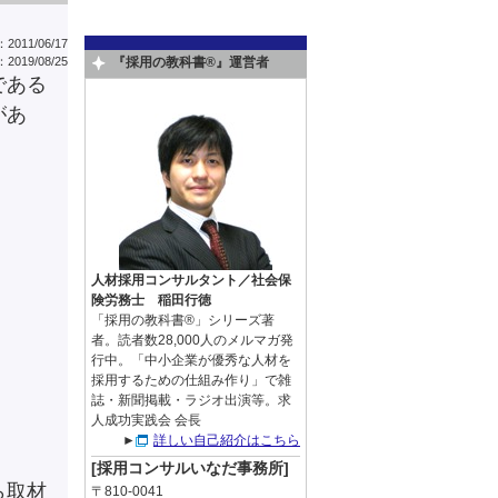
011/06/17
『採用の教科書®』運営者
019/08/25
である
があ
人材採用コンサルタント／社会保
険労務士 稲田行徳
「採用の教科書®」シリーズ著
者。読者数28,000人のメルマガ発
行中。「中小企業が優秀な人材を
採用するための仕組み作り」で雑
誌・新聞掲載・ラジオ出演等。求
人成功実践会 会長
►
詳しい自己紹介はこちら
[採用コンサルいなだ事務所]
ら取材
〒810-0041