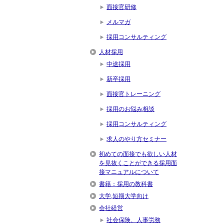
面接官研修
メルマガ
採用コンサルティング
人材採用
中途採用
新卒採用
面接官トレーニング
採用のお悩み相談
採用コンサルティング
求人のやり方セミナー
初めての面接でも欲しい人材
を見抜くことができる採用面
接マニュアルについて
書籍：採用の教科書
大学,短期大学向け
会社経営
社会保険、人事労務