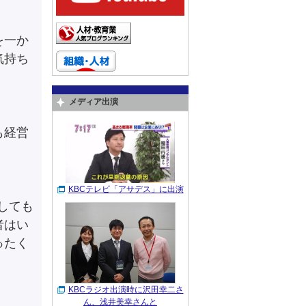
を一か
気持ち
メディア出演
も経営
KBCテレビ「アサデス」に出演
しても
者はい
ったく
KBCラジオ出演時に沢田幸二さ
ん、浅井美幸さんと