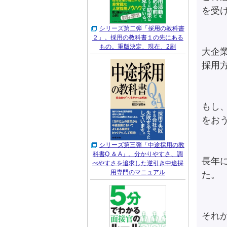
を受
シリーズ第二弾「採用の教科書
２」。採用の教科書１の先にある
もの。重版決定、現在、2刷
大企
採用
もし
をお
シリーズ第三弾「中途採用の教
科書Q ＆ A」。分かりやすさ、調
長年
べやすさを追求した逆引き中途採
用専門のマニュアル
た。
それ