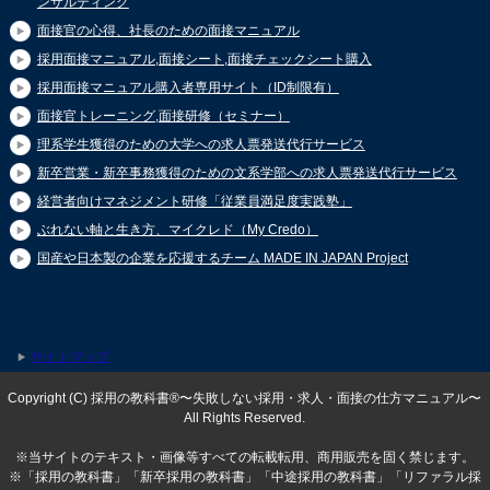
ンサルティング
面接官の心得、社長のための面接マニュアル
採用面接マニュアル,面接シート,面接チェックシート購入
採用面接マニュアル購入者専用サイト（ID制限有）
面接官トレーニング,面接研修（セミナー）
理系学生獲得のための大学への求人票発送代行サービス
新卒営業・新卒事務獲得のための文系学部への求人票発送代行サービス
経営者向けマネジメント研修「従業員満足度実践塾」
ぶれない軸と生き方、マイクレド（My Credo）
国産や日本製の企業を応援するチーム MADE IN JAPAN Project
サイトマップ
Copyright (C) 採用の教科書®〜失敗しない採用・求人・面接の仕方マニュアル〜
All Rights Reserved.
※当サイトのテキスト・画像等すべての転載転用、商用販売を固く禁じます。
※「採用の教科書」「新卒採用の教科書」「中途採用の教科書」「リファラル採