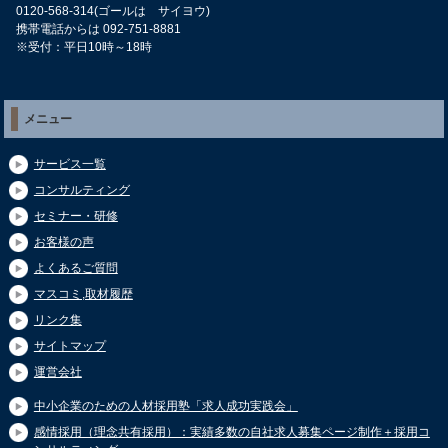
0120-568-314(ゴールは サイヨウ)
携帯電話からは 092-751-8881
※受付：平日10時～18時
メニュー
サービス一覧
コンサルティング
セミナー・研修
お客様の声
よくあるご質問
マスコミ,取材履歴
リンク集
サイトマップ
運営会社
中小企業のための人材採用塾「求人成功実践会」
感情採用（理念共有採用）：実績多数の自社求人募集ページ制作＋採用コ