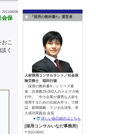
012/06/06
『採用の教科書®』運営者
社会保
をおこ
相談く
人材採用コンサルタント／社会保
険労務士 稲田行徳
、
「採用の教科書®」シリーズ著
者。読者数28,000人のメルマガ発
行中。「中小企業が優秀な人材を
採用するための仕組み作り」で雑
誌・新聞掲載・ラジオ出演等。求
人成功実践会 会長
►
詳しい自己紹介はこちら
[採用コンサルいなだ事務所]
〒810-0041