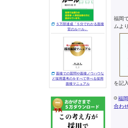
福岡
５万部達成「５分でわかる面接
ムよ
官のルール」
面接での質問や面接ノウハウな
ど採用選考のをすべて学べる採用
を記
面接マニュアル
福
合わ