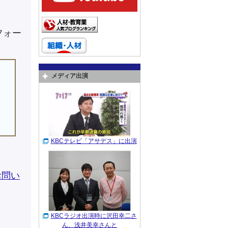
フォー
メディア出演
KBCテレビ「アサデス」に出演
お問い
KBCラジオ出演時に沢田幸二さ
ん、浅井美幸さんと