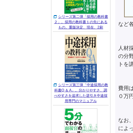
シリーズ第二弾「採用の教科書
２」。採用の教科書１の先にある
など
もの。重版決定、現在、2刷
人材
の分
トを
シリーズ第三弾「中途採用の教
費用
科書Q ＆ A」。分かりやすさ、調
０万
べやすさを追求した逆引き中途採
用専門のマニュアル
なお
によ