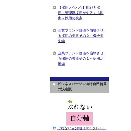
【採用ノウハウ】即戦力採
用・管理職採用が失敗する理
由～採用の視点
企業ブランド価値を崩壊させ
る採用の失敗その２～機会損
失編
企業ブランド価値を崩壊させ
る採用の失敗その１～採用活
動編
ビジネスパーソン向け自己啓発
の決定版
ぶれない自分軸（マイクレド）