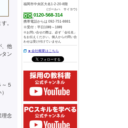
福岡市中央区大名1-2-20-8階
(ゴールハ サイヨウ)
0120-568-314
携帯電話からは 092-751-8881
ます。
※受付：平日10時～18時
※お問い合せの際は、必ず「会社名」
をお伝えください。個人からの問い合
わせは受け付けていません
が、他
►会社概要はこちら
ルタン
５～５
い）
業理念