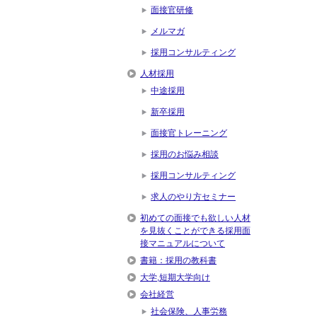
面接官研修
メルマガ
採用コンサルティング
人材採用
中途採用
新卒採用
面接官トレーニング
採用のお悩み相談
採用コンサルティング
求人のやり方セミナー
初めての面接でも欲しい人材
を見抜くことができる採用面
接マニュアルについて
書籍：採用の教科書
大学,短期大学向け
会社経営
社会保険、人事労務