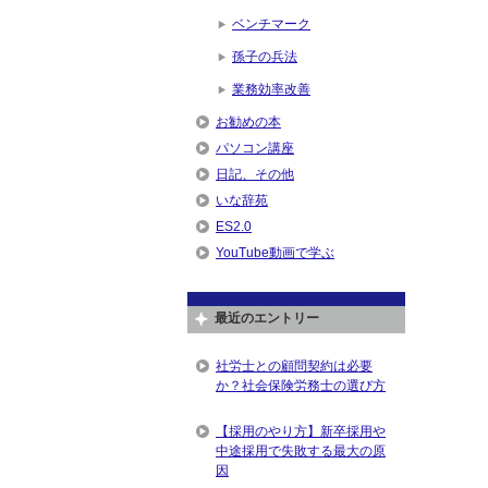
ベンチマーク
孫子の兵法
業務効率改善
お勧めの本
パソコン講座
日記、その他
いな辞苑
ES2.0
YouTube動画で学ぶ
最近のエントリー
社労士との顧問契約は必要
か？社会保険労務士の選び方
【採用のやり方】新卒採用や
中途採用で失敗する最大の原
因