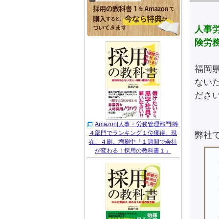
人事
険労
福岡
ない
ださ
Amazon[人事・労務管理部門]等
４部門でランキング１位獲得。現
弊社
在、４刷。増刷中「１週間で会社
が変わる！採用の教科書１」