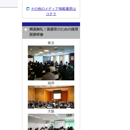
その他のメディア掲載履歴は
コチラ
満員御礼！面接官のための採用
面接研修
東京
福井
大阪