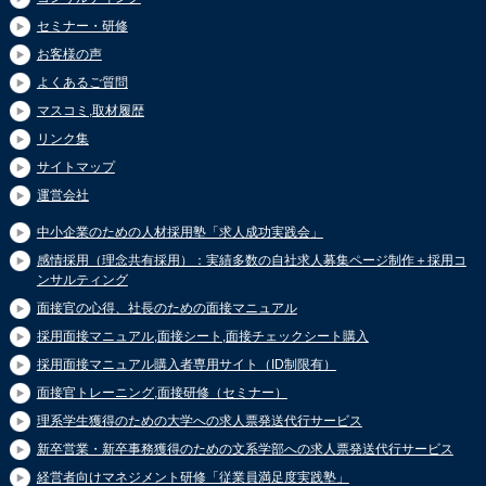
セミナー・研修
お客様の声
よくあるご質問
マスコミ,取材履歴
リンク集
サイトマップ
運営会社
中小企業のための人材採用塾「求人成功実践会」
感情採用（理念共有採用）：実績多数の自社求人募集ページ制作＋採用コ
ンサルティング
面接官の心得、社長のための面接マニュアル
採用面接マニュアル,面接シート,面接チェックシート購入
採用面接マニュアル購入者専用サイト（ID制限有）
面接官トレーニング,面接研修（セミナー）
理系学生獲得のための大学への求人票発送代行サービス
新卒営業・新卒事務獲得のための文系学部への求人票発送代行サービス
経営者向けマネジメント研修「従業員満足度実践塾」