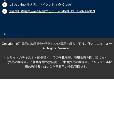
ぶれない軸と生き方、マイクレド（My Credo）
国産や日本製の企業を応援するチーム MADE IN JAPAN Project
サイトマップ
Copyright (C) 採用の教科書®〜失敗しない採用・求人・面接の仕方マニュアル〜
All Rights Reserved.
※当サイトのテキスト・画像等すべての転載転用、商用販売を固く禁じます。
※「採用の教科書」「新卒採用の教科書」「中途採用の教科書」「リファラル採
用の教科書」はいなだ事務所の登録商標です。