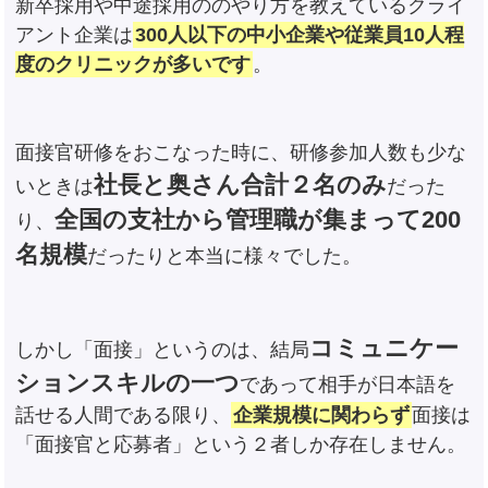
新卒採用や中途採用ののやり方を教えているクライ
アント企業は
300人以下の中小企業や従業員10人程
度のクリニックが多いです
。
面接官研修をおこなった時に、研修参加人数も少な
社長と奥さん合計２名のみ
いときは
だった
全国の支社から管理職が集まって200
り、
名規模
だったりと本当に様々でした。
コミュニケー
しかし「面接」というのは、結局
ションスキルの一つ
であって相手が日本語を
話せる人間である限り、
企業規模に関わらず
面接は
「面接官と応募者」という２者しか存在しません。