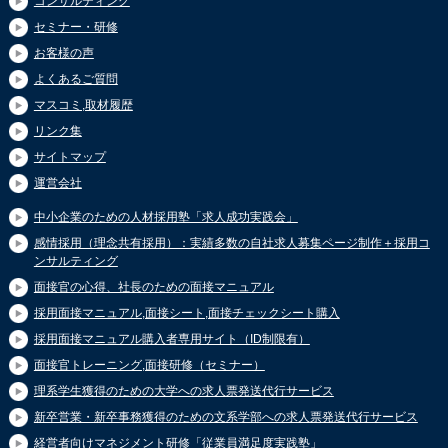
コンサルティング
セミナー・研修
お客様の声
よくあるご質問
マスコミ,取材履歴
リンク集
サイトマップ
運営会社
中小企業のための人材採用塾「求人成功実践会」
感情採用（理念共有採用）：実績多数の自社求人募集ページ制作＋採用コ
ンサルティング
面接官の心得、社長のための面接マニュアル
採用面接マニュアル,面接シート,面接チェックシート購入
採用面接マニュアル購入者専用サイト（ID制限有）
面接官トレーニング,面接研修（セミナー）
理系学生獲得のための大学への求人票発送代行サービス
新卒営業・新卒事務獲得のための文系学部への求人票発送代行サービス
経営者向けマネジメント研修「従業員満足度実践塾」