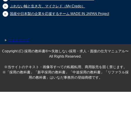
ぶれない軸と生き方、マイクレド（My Credo）
国産や日本製の企業を応援するチーム MADE IN JAPAN Project
サイトマップ
Copyright (C) 採用の教科書®〜失敗しない採用・求人・面接の仕方マニュアル〜
All Rights Reserved.
※当サイトのテキスト・画像等すべての転載転用、商用販売を固く禁じます。
※「採用の教科書」「新卒採用の教科書」「中途採用の教科書」「リファラル採
用の教科書」はいなだ事務所の登録商標です。