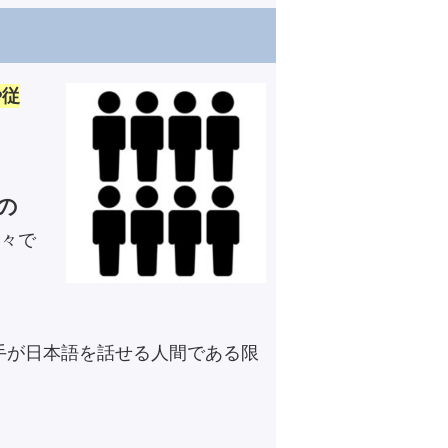
や従
の
々で
手が日本語を話せる人間である限