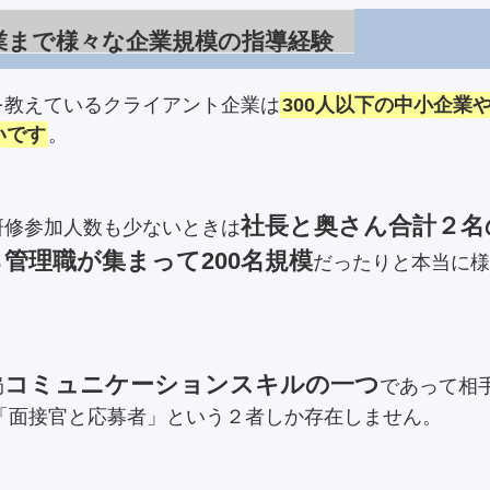
業まで様々な企業規模の指導経験
を教えているクライアント企業は
300人以下の中小企業
いです
。
社長と奥さん合計２名
研修参加人数も少ないときは
管理職が集まって200名規模
だったりと本当に様
コミュニケーションスキルの一つ
局
であって相
「面接官と応募者」という２者しか存在しません。