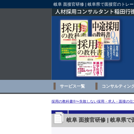
岐阜 面接官研修 | 岐阜県で面接官のト
サービス一覧
コンサルティン
採用の教科書®〜失敗しない採用・求人・面接の仕方
岐阜 面接官研修 | 岐阜