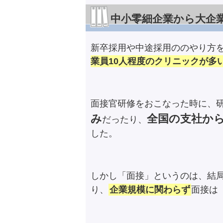
中小零細企業から大企
新卒採用や中途採用ののやり方
業員10人程度のクリニックが多
面接官研修をおこなった時に、
み
全国の支社から
だったり、
した。
しかし「面接」というのは、結
り、
企業規模に関わらず
面接は