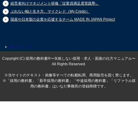
経営者向けマネジメント研修「従業員満足度実践塾」
ぶれない軸と生き方、マイクレド（My Credo）
国産や日本製の企業を応援するチーム MADE IN JAPAN Project
サイトマップ
Copyright (C) 採用の教科書®〜失敗しない採用・求人・面接の仕方マニュアル〜
All Rights Reserved.
※当サイトのテキスト・画像等すべての転載転用、商用販売を固く禁じます。
※「採用の教科書」「新卒採用の教科書」「中途採用の教科書」「リファラル採
用の教科書」はいなだ事務所の登録商標です。