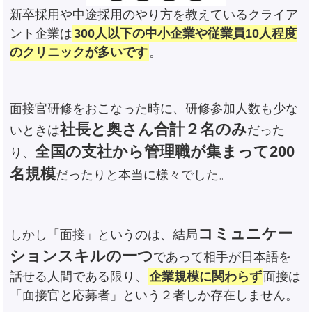
新卒採用や中途採用のやり方を教えているクライア
ント企業は
300人以下の中小企業や従業員10人程度
のクリニックが多いです
。
面接官研修をおこなった時に、研修参加人数も少な
社長と奥さん合計２名のみ
いときは
だった
全国の支社から管理職が集まって200
り、
名規模
だったりと本当に様々でした。
コミュニケー
しかし「面接」というのは、結局
ションスキルの一つ
であって相手が日本語を
話せる人間である限り、
企業規模に関わらず
面接は
「面接官と応募者」という２者しか存在しません。