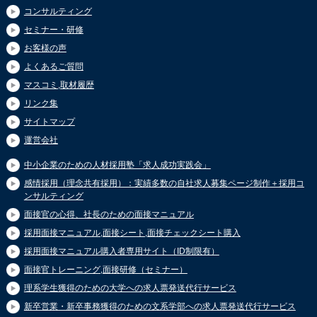
コンサルティング
セミナー・研修
お客様の声
よくあるご質問
マスコミ,取材履歴
リンク集
サイトマップ
運営会社
中小企業のための人材採用塾「求人成功実践会」
感情採用（理念共有採用）：実績多数の自社求人募集ページ制作＋採用コ
ンサルティング
面接官の心得、社長のための面接マニュアル
採用面接マニュアル,面接シート,面接チェックシート購入
採用面接マニュアル購入者専用サイト（ID制限有）
面接官トレーニング,面接研修（セミナー）
理系学生獲得のための大学への求人票発送代行サービス
新卒営業・新卒事務獲得のための文系学部への求人票発送代行サービス