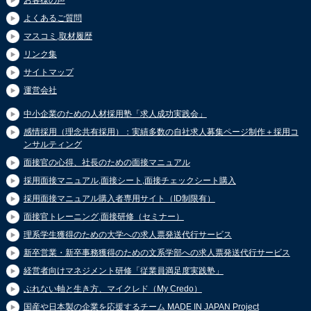
よくあるご質問
マスコミ,取材履歴
リンク集
サイトマップ
運営会社
中小企業のための人材採用塾「求人成功実践会」
感情採用（理念共有採用）：実績多数の自社求人募集ページ制作＋採用コ
ンサルティング
面接官の心得、社長のための面接マニュアル
採用面接マニュアル,面接シート,面接チェックシート購入
採用面接マニュアル購入者専用サイト（ID制限有）
面接官トレーニング,面接研修（セミナー）
理系学生獲得のための大学への求人票発送代行サービス
新卒営業・新卒事務獲得のための文系学部への求人票発送代行サービス
経営者向けマネジメント研修「従業員満足度実践塾」
ぶれない軸と生き方、マイクレド（My Credo）
国産や日本製の企業を応援するチーム MADE IN JAPAN Project