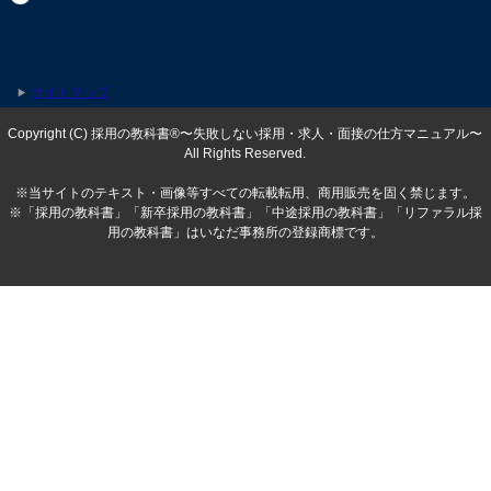
サイトマップ
Copyright (C) 採用の教科書®〜失敗しない採用・求人・面接の仕方マニュアル〜
All Rights Reserved.
※当サイトのテキスト・画像等すべての転載転用、商用販売を固く禁じます。
※「採用の教科書」「新卒採用の教科書」「中途採用の教科書」「リファラル採
用の教科書」はいなだ事務所の登録商標です。