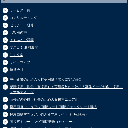
サービス一覧
コンサルティング
セミナー・研修
お客様の声
よくあるご質問
マスコミ,取材履歴
リンク集
サイトマップ
運営会社
中小企業のための人材採用塾「求人成功実践会」
感情採用（理念共有採用）：実績多数の自社求人募集ページ制作＋採用コ
ンサルティング
面接官の心得、社長のための面接マニュアル
採用面接マニュアル,面接シート,面接チェックシート購入
採用面接マニュアル購入者専用サイト（ID制限有）
面接官トレーニング,面接研修（セミナー）