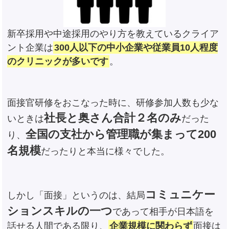
新卒採用や中途採用のやり方を教えているクライア
ント企業は
300人以下の中小企業や従業員10人程度
のクリニックが多いです
。
面接官研修をおこなった時に、研修参加人数も少な
社長と奥さん合計２名のみ
いときは
だった
全国の支社から管理職が集まって200
り、
名規模
だったりと本当に様々でした。
コミュニケー
しかし「面接」というのは、結局
ションスキルの一つ
であって相手が日本語を
話せる人間である限り、
企業規模に関わらず
面接は