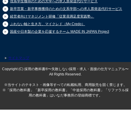
理系学生獲得のための大学への求人票発送代行サービス
新卒営業・新卒事務獲得のための文系学部への求人票発送代行サービス
経営者向けマネジメント研修「従業員満足度実践塾」
ぶれない軸と生き方、マイクレド（My Credo）
国産や日本製の企業を応援するチーム MADE IN JAPAN Project
サイトマップ
Copyright (C) 採用の教科書®〜失敗しない採用・求人・面接の仕方マニュアル〜
All Rights Reserved.
※当サイトのテキスト・画像等すべての転載転用、商用販売を固く禁じます。
※「採用の教科書」「新卒採用の教科書」「中途採用の教科書」「リファラル採
用の教科書」はいなだ事務所の登録商標です。